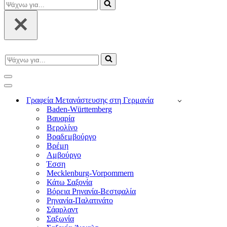
Ψάχνω
για...
Ψάχνω
για...
Μενού
πλοήγησης
Μενού
πλοήγησης
Γραφεία Μετανάστευσης στη Γερμανία
Baden-Württemberg
Βαυαρία
Βερολίνο
Βραδεμβούργο
Βρέμη
Αμβούργο
Έσση
Mecklenburg-Vorpommern
Κάτω Σαξονία
Βόρεια Ρηνανία-Βεστφαλία
Ρηνανία-Παλατινάτο
Σάαρλαντ
Σαξωνία