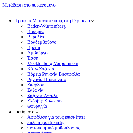
Μετάβαση στο περιεχόμενο
Γραφεία Μετανάστευσης στη Γερμανία
Baden-Württemberg
Βαυαρία
Βερολίνο
Βραδεμβούργο
Βρέμη
Αμβούργο
Έσση
Mecklenburg-Vorpommern
Κάτω Σαξονία
Βόρεια Ρηνανία-Βεστφαλία
Ρηνανία-Παλατινάτο
Σάαρλαντ
Σαξωνία
Σαξονία-Άνχαλτ
Σλέσβιχ Χολστάιν
Θουριγγία
μαθήματα
Ασφάλιση για τους επισκέπτες
δήλωση δέσμευσης
πιστοποιητικό μυθοπλασίας