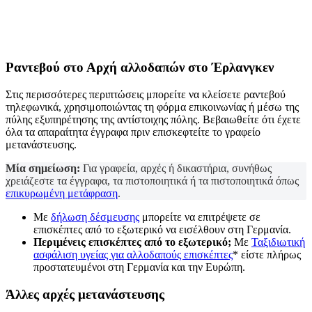
Ραντεβού στο
Αρχή αλλοδαπών
στο Έρλανγκεν
Στις περισσότερες περιπτώσεις μπορείτε να κλείσετε ραντεβού
τηλεφωνικά, χρησιμοποιώντας τη φόρμα επικοινωνίας ή μέσω της
πύλης εξυπηρέτησης της αντίστοιχης πόλης. Βεβαιωθείτε ότι έχετε
όλα τα απαραίτητα έγγραφα πριν επισκεφτείτε το γραφείο
μετανάστευσης.
Μία σημείωση:
Για γραφεία, αρχές ή δικαστήρια, συνήθως
χρειάζεστε τα έγγραφα, τα πιστοποιητικά ή τα πιστοποιητικά όπως
επικυρωμένη μετάφραση
.
Με
δήλωση δέσμευσης
μπορείτε να επιτρέψετε σε
επισκέπτες από το εξωτερικό να εισέλθουν στη Γερμανία.
Περιμένεις επισκέπτες από το εξωτερικό;
Με
Ταξιδιωτική
ασφάλιση υγείας για αλλοδαπούς επισκέπτες
* είστε πλήρως
προστατευμένοι στη Γερμανία και την Ευρώπη.
Άλλες αρχές μετανάστευσης