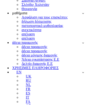
Σαξονία-Άνχαλτ
Σλέσβιχ Χολστάιν
Θουριγγία
μαθήματα
Ασφάλιση για τους επισκέπτες
δήλωση δέσμευσης
πιστοποιητικό μυθοπλασίας
ανεκτικότητα
απέλαση
απέλαση
άδεια παραμονής
άδεια παραμονής
άδεια παραμονής
άδεια μόνιμης διαμονής
Άδεια εγκατάστασης Ε.Ε
Δελτίο διαμονής Ε.Ε
ΧΡΗΣΙΜΕΣ ΠΛΗΡΟΦΟΡΙΕΣ
EN
UK
RU
NL
FR
ES
IT
FA