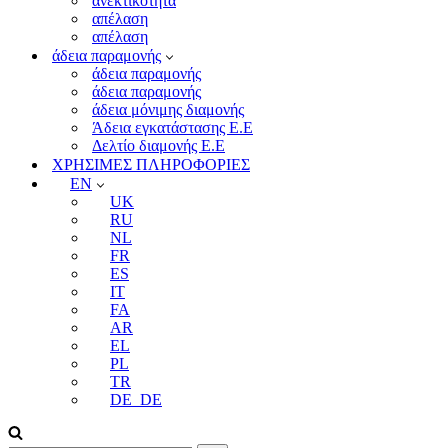
ανεκτικότητα
απέλαση
απέλαση
άδεια παραμονής
άδεια παραμονής
άδεια παραμονής
άδεια μόνιμης διαμονής
Άδεια εγκατάστασης Ε.Ε
Δελτίο διαμονής Ε.Ε
ΧΡΗΣΙΜΕΣ ΠΛΗΡΟΦΟΡΙΕΣ
EN
UK
RU
NL
FR
ES
IT
FA
AR
EL
PL
TR
DE_DE