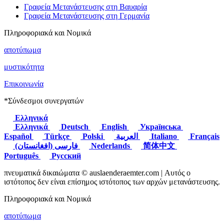
Γραφεία Μετανάστευσης στη Βαυαρία
Γραφεία Μετανάστευσης στη Γερμανία
Πληροφοριακά και Νομικά
αποτύπωμα
μυστικότητα
Επικοινωνία
*Σύνδεσμοι συνεργατών
Ελληνικά
Ελληνικά
Deutsch
English
Українська
Español
Türkçe
Polski
العربية
Italiano
Français
(فارسی (افغانستان
Nederlands
简体中文
Português
Русский
πνευματικά δικαιώματα © auslaenderaemter.com | Αυτός ο
ιστότοπος δεν είναι επίσημος ιστότοπος των αρχών μετανάστευσης.
Πληροφοριακά και Νομικά
αποτύπωμα