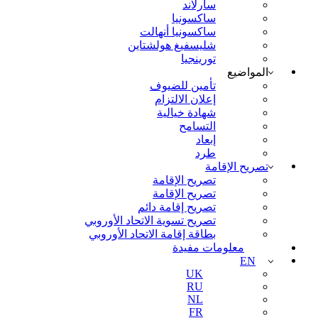
سارلاند
ساكسونيا
ساكسونيا أنهالت
شليسفيغ هولشتاين
تورينجيا
المواضيع
تأمين للضيوف
إعلان الالتزام
شهادة خيالية
التسامح
إبعاد
طرد
تصريح الإقامة
تصريح الإقامة
تصريح الإقامة
تصريح إقامة دائم
تصريح تسوية الاتحاد الأوروبي
بطاقة إقامة الاتحاد الأوروبي
معلومات مفيدة
EN
UK
RU
NL
FR