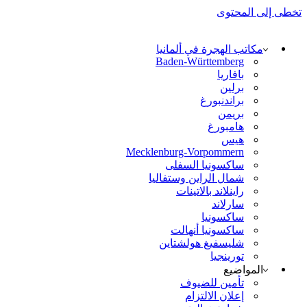
تخطى إلى المحتوى
مكاتب الهجرة في ألمانيا
Baden-Württemberg
بافاريا
برلين
براندنبورغ
بريمن
هامبورغ
هيس
Mecklenburg-Vorpommern
ساكسونيا السفلى
شمال الراين وستفاليا
راينلاند بالاتينات
سارلاند
ساكسونيا
ساكسونيا أنهالت
شليسفيغ هولشتاين
تورينجيا
المواضيع
تأمين للضيوف
إعلان الالتزام