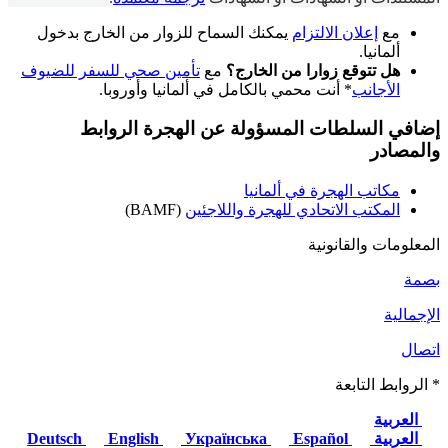
مع
إعلان الالتزام
يمكنك السماح للزوار من الخارج بدخول
ألمانيا.
هل تتوقع زوارا من الخارج؟
مع
تأمين صحي للسفر للضيوف
الأجانب
* أنت محمي بالكامل في ألمانيا وأوروبا.
إضافي
السلطات المسؤولة عن الهجرة
الروابط
والمصادر
مكاتب الهجرة في ألمانيا
المكتب الاتحادي للهجرة واللاجئين
(BAMF)
المعلومات والقانونية
بصمة
الإجمالية
اتصال
* الروابط التابعة
العربية
العربية
Deutsch
Español
Українська
English