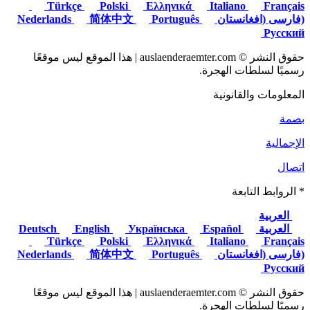
Türkçe
Polski
Ελληνικά
Italiano
Français
(فارسی (افغانستان
Nederlands
Português
简体中文
Русский
حقوق النشر © auslaenderaemter.com | هذا الموقع ليس موقعًا
رسميًا لسلطات الهجرة.
المعلومات والقانونية
بصمة
الإجمالية
اتصال
* الروابط التابعة
العربية
العربية
Deutsch
Español
Українська
English
Türkçe
Polski
Ελληνικά
Italiano
Français
(فارسی (افغانستان
Nederlands
Português
简体中文
Русский
حقوق النشر © auslaenderaemter.com | هذا الموقع ليس موقعًا
رسميًا لسلطات الهجرة.