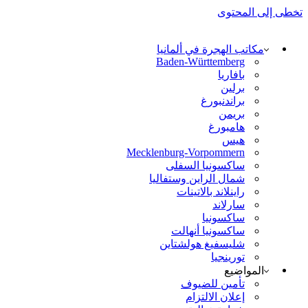
تخطى إلى المحتوى
مكاتب الهجرة في ألمانيا
Baden-Württemberg
بافاريا
برلين
براندنبورغ
بريمن
هامبورغ
هيس
Mecklenburg-Vorpommern
ساكسونيا السفلى
شمال الراين وستفاليا
راينلاند بالاتينات
سارلاند
ساكسونيا
ساكسونيا أنهالت
شليسفيغ هولشتاين
تورينجيا
المواضيع
تأمين للضيوف
إعلان الالتزام