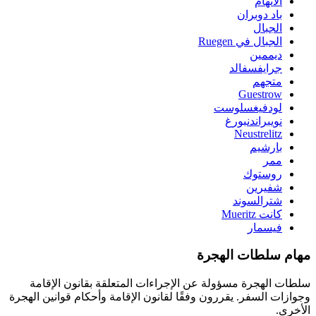
الاتهام
باد دوبران
الجبال
الجبال في Ruegen
ديممين
جرايفسفالد
متجهم
Guestrow
لودفيغسلوست
نويبراندنبورغ
Neustrelitz
بارشيم
ممر
روستوك
شفيرين
شترالسوند
كانت Mueritz
فيسمار
مهام سلطات الهجرة
سلطات الهجرة مسؤولة عن الإجراءات المتعلقة بقانون الإقامة
وجوازات السفر. يقررون وفقًا لقانون الإقامة وأحكام قوانين الهجرة
الأخرى.