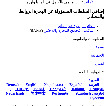
الأجانب
* أنت محمي بالكامل في ألمانيا وأوروبا.
إضافي
السلطات المسؤولة عن الهجرة
الروابط
والمصادر
مكاتب الهجرة في ألمانيا
المكتب الاتحادي للهجرة واللاجئين
(BAMF)
المعلومات والقانونية
بصمة
الإجمالية
اتصال
* الروابط التابعة
العربية
العربية
Deutsch
Español
Українська
English
Türkçe
Polski
Ελληνικά
Italiano
Français
(فارسی (افغانستان
Nederlands
Português
简体中文
Русский