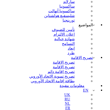
سارلاند
ساكسونيا
ساكسونيا أنهالت
شليسفيغ هولشتاين
تورينجيا
المواضيع
تأمين للضيوف
إعلان الالتزام
شهادة خيالية
التسامح
إبعاد
طرد
تصريح الإقامة
تصريح الإقامة
تصريح الإقامة
تصريح إقامة دائم
تصريح تسوية الاتحاد الأوروبي
بطاقة إقامة الاتحاد الأوروبي
معلومات مفيدة
EN
UK
RU
NL
FR