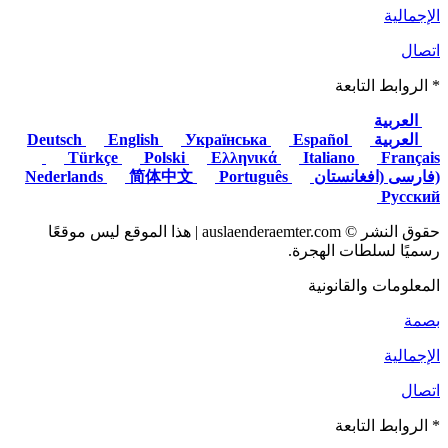
الإجمالية
اتصال
* الروابط التابعة
العربية
العربية
Deutsch
Español
Українська
English
Türkçe
Polski
Ελληνικά
Italiano
Français
(فارسی (افغانستان
Nederlands
Português
简体中文
Русский
حقوق النشر © auslaenderaemter.com | هذا الموقع ليس موقعًا
رسميًا لسلطات الهجرة.
المعلومات والقانونية
بصمة
الإجمالية
اتصال
* الروابط التابعة