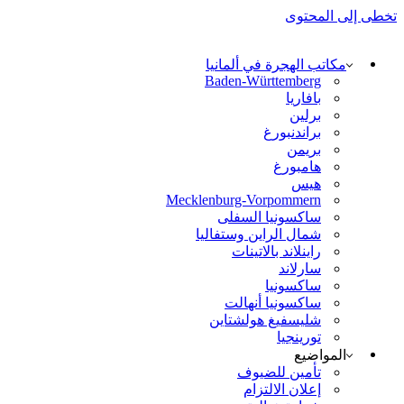
تخطى إلى المحتوى
مكاتب الهجرة في ألمانيا
Baden-Württemberg
بافاريا
برلين
براندنبورغ
بريمن
هامبورغ
هيس
Mecklenburg-Vorpommern
ساكسونيا السفلى
شمال الراين وستفاليا
راينلاند بالاتينات
سارلاند
ساكسونيا
ساكسونيا أنهالت
شليسفيغ هولشتاين
تورينجيا
المواضيع
تأمين للضيوف
إعلان الالتزام