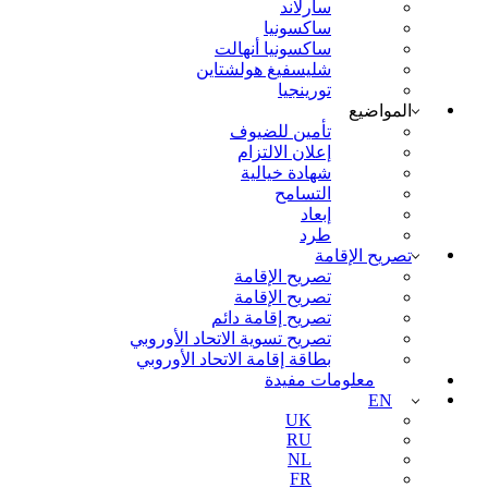
سارلاند
ساكسونيا
ساكسونيا أنهالت
شليسفيغ هولشتاين
تورينجيا
المواضيع
تأمين للضيوف
إعلان الالتزام
شهادة خيالية
التسامح
إبعاد
طرد
تصريح الإقامة
تصريح الإقامة
تصريح الإقامة
تصريح إقامة دائم
تصريح تسوية الاتحاد الأوروبي
بطاقة إقامة الاتحاد الأوروبي
معلومات مفيدة
EN
UK
RU
NL
FR