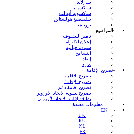
سارلاند
ساكسونيا
ساكسونيا أنهالت
شليسفيغ هولشتاين
تورينجيا
المواضيع
تأمين للضيوف
إعلان الالتزام
شهادة خيالية
التسامح
إبعاد
طرد
تصريح الإقامة
تصريح الإقامة
تصريح الإقامة
تصريح إقامة دائم
تصريح تسوية الاتحاد الأوروبي
بطاقة إقامة الاتحاد الأوروبي
معلومات مفيدة
EN
UK
RU
NL
FR