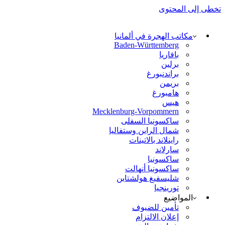
تخطى إلى المحتوى
مكاتب الهجرة في ألمانيا
Baden-Württemberg
بافاريا
برلين
براندنبورغ
بريمن
هامبورغ
هيس
Mecklenburg-Vorpommern
ساكسونيا السفلى
شمال الراين وستفاليا
راينلاند بالاتينات
سارلاند
ساكسونيا
ساكسونيا أنهالت
شليسفيغ هولشتاين
تورينجيا
المواضيع
تأمين للضيوف
إعلان الالتزام