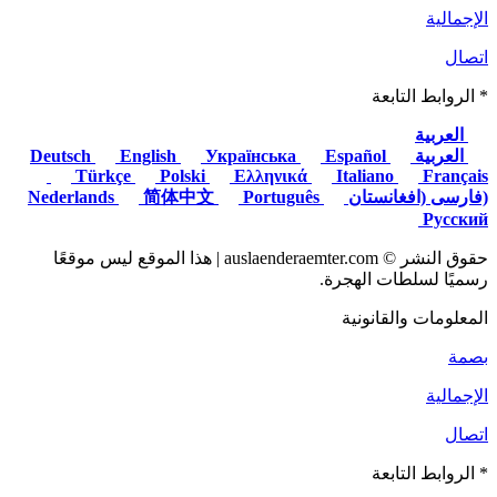
الإجمالية
اتصال
* الروابط التابعة
العربية
العربية
Deutsch
Español
Українська
English
Türkçe
Polski
Ελληνικά
Italiano
Français
(فارسی (افغانستان
Nederlands
Português
简体中文
Русский
حقوق النشر © auslaenderaemter.com | هذا الموقع ليس موقعًا
رسميًا لسلطات الهجرة.
المعلومات والقانونية
بصمة
الإجمالية
اتصال
* الروابط التابعة