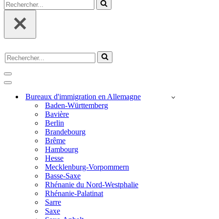
Rechercher...
Rechercher...
Menu
de
Menu
navigation
de
Bureaux d'immigration en Allemagne
navigation
Baden-Württemberg
Bavière
Berlin
Brandebourg
Brême
Hambourg
Hesse
Mecklenburg-Vorpommern
Basse-Saxe
Rhénanie du Nord-Westphalie
Rhénanie-Palatinat
Sarre
Saxe