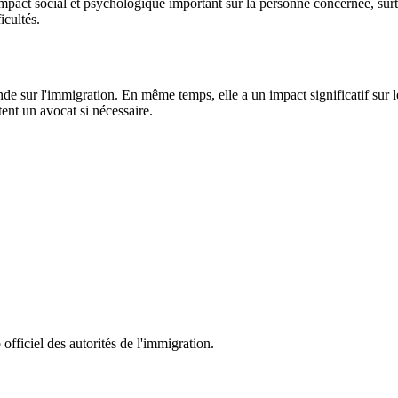
mpact social et psychologique important sur la personne concernée, surt
icultés.
nde sur l'immigration. En même temps, elle a un impact significatif sur 
tent un avocat si nécessaire.
fficiel des autorités de l'immigration.