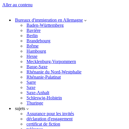
Aller au contenu
Bureaux d'immigration en Allemagne
Baden-Württemberg
Bavière
Berlin
Brandebourg
Brême
Hambourg
Hesse
Mecklenburg-Vorpommern
Basse-Saxe
Rhénanie du Nord-Westphalie
Rhénanie-Palatinat
Sarre
Saxe
Saxe-Anhalt
Schleswig-Holstein
Thuringe
sujets
Assurance pour les invités
déclaration d'engagement
certificat de fiction