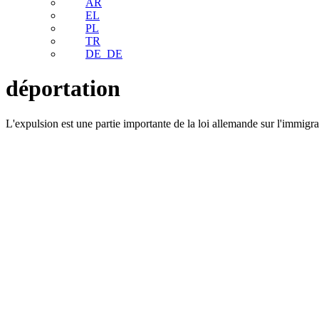
AR
EL
PL
TR
DE_DE
déportation
L'expulsion est une partie importante de la loi allemande sur l'immigra