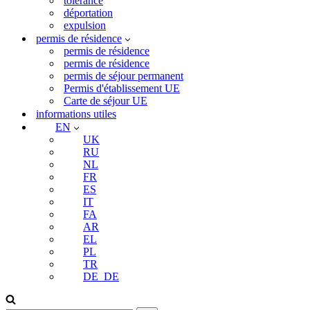
tolérance
déportation
expulsion
permis de résidence
permis de résidence
permis de résidence
permis de séjour permanent
Permis d'établissement UE
Carte de séjour UE
informations utiles
EN
UK
RU
NL
FR
ES
IT
FA
AR
EL
PL
TR
DE_DE