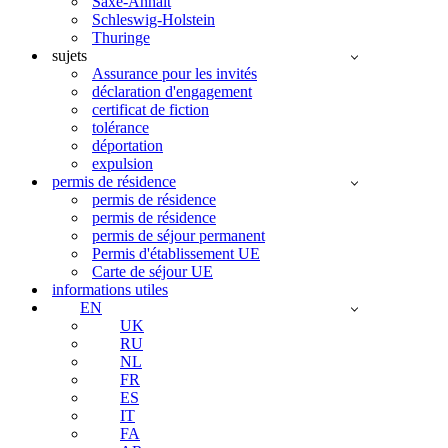
Saxe-Anhalt
Schleswig-Holstein
Thuringe
sujets
Assurance pour les invités
déclaration d'engagement
certificat de fiction
tolérance
déportation
expulsion
permis de résidence
permis de résidence
permis de résidence
permis de séjour permanent
Permis d'établissement UE
Carte de séjour UE
informations utiles
EN
UK
RU
NL
FR
ES
IT
FA