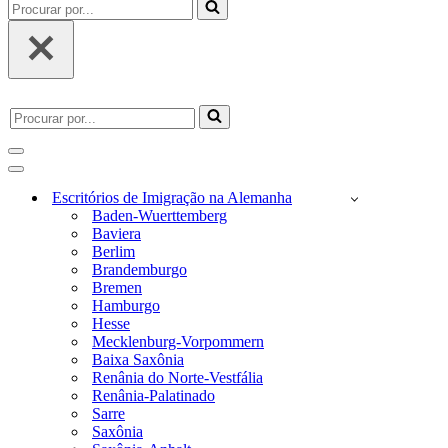
Procurar
por...
Procurar
por...
menu
de
menu
navegação
de
Escritórios de Imigração na Alemanha
navegação
Baden-Wuerttemberg
Baviera
Berlim
Brandemburgo
Bremen
Hamburgo
Hesse
Mecklenburg-Vorpommern
Baixa Saxônia
Renânia do Norte-Vestfália
Renânia-Palatinado
Sarre
Saxônia