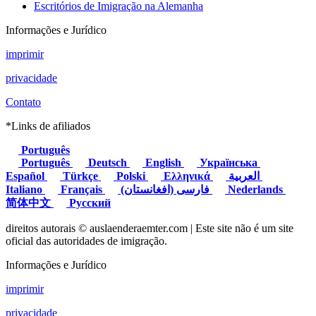
Escritórios de Imigração na Alemanha
Informações e Jurídico
imprimir
privacidade
Contato
*Links de afiliados
Português
Português
Deutsch
English
Українська
Español
Türkçe
Polski
Ελληνικά
العربية
Italiano
Français
(فارسی (افغانستان
Nederlands
简体中文
Русский
direitos autorais © auslaenderaemter.com | Este site não é um site
oficial das autoridades de imigração.
Informações e Jurídico
imprimir
privacidade