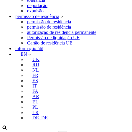
tolerância
deportação
expulsão
permissão de residência
permissão de residência
permissão de residência
autorização de residencia permanente
Permissão de liquidação UE
Cartão de residência UE
informação útil
EN
UK
RU
NL
FR
ES
IT
FA
AR
EL
PL
TR
DE_DE