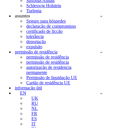
Saxônia-Anhalt
Schleswig Holstein
Turíngia
assuntos
Seguro para hóspedes
declaração de compromisso
certificado de ficção
tolerância
deportação
expulsão
permissão de residência
permissão de residência
permissão de residência
autorização de residencia
permanente
Permissão de liquidação UE
Cartão de residência UE
informação útil
EN
UK
RU
NL
FR
ES
IT