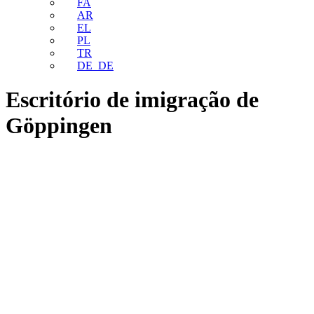
FA
AR
EL
PL
TR
DE_DE
Escritório de imigração de
Göppingen