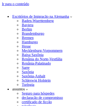
Ir para o conteúdo
Escritórios de Imigração na Alemanha
Baden-Wuerttemberg
Baviera
Berlim
Brandemburgo
Bremen
Hamburgo
Hesse
Mecklenburg-Vorpommern
Baixa Saxônia
Renânia do Norte-Vestfália
Renânia-Palatinado
Sarre
Saxônia
Saxônia-Anhalt
Schleswig Holstein
Turíngia
assuntos
Seguro para hóspedes
declaração de compromisso
certificado de ficção