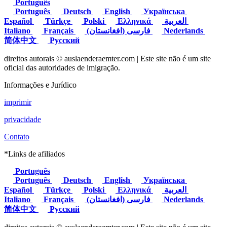
Português
Português
Deutsch
English
Українська
Español
Türkçe
Polski
Ελληνικά
العربية
Italiano
Français
(فارسی (افغانستان
Nederlands
简体中文
Русский
direitos autorais © auslaenderaemter.com | Este site não é um site
oficial das autoridades de imigração.
Informações e Jurídico
imprimir
privacidade
Contato
*Links de afiliados
Português
Português
Deutsch
English
Українська
Español
Türkçe
Polski
Ελληνικά
العربية
Italiano
Français
(فارسی (افغانستان
Nederlands
简体中文
Русский