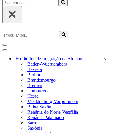
Procurar
por...
Procurar
por...
menu
de
menu
navegação
de
Escritórios de Imigração na Alemanha
navegação
Baden-Wuerttemberg
Baviera
Berlim
Brandemburgo
Bremen
Hamburgo
Hesse
Mecklenburg-Vorpommern
Baixa Saxônia
Renânia do Norte-Vestfália
Renânia-Palatinado
Sarre
Saxônia