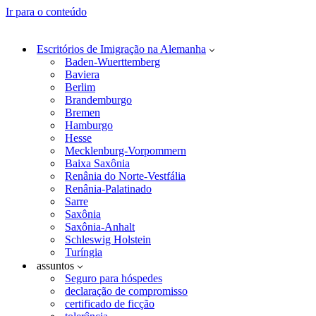
Ir para o conteúdo
Escritórios de Imigração na Alemanha
Baden-Wuerttemberg
Baviera
Berlim
Brandemburgo
Bremen
Hamburgo
Hesse
Mecklenburg-Vorpommern
Baixa Saxônia
Renânia do Norte-Vestfália
Renânia-Palatinado
Sarre
Saxônia
Saxônia-Anhalt
Schleswig Holstein
Turíngia
assuntos
Seguro para hóspedes
declaração de compromisso
certificado de ficção