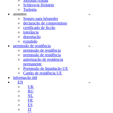
Saxônia-Anhalt
Schleswig Holstein
Turíngia
assuntos
Seguro para hóspedes
declaração de compromisso
certificado de ficção
tolerância
deportação
expulsão
permissão de residência
permissão de residência
permissão de residência
autorização de residencia
permanente
Permissão de liquidação UE
Cartão de residência UE
informação útil
EN
UK
RU
NL
FR
ES
IT