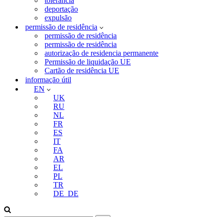
tolerância
deportação
expulsão
permissão de residência
permissão de residência
permissão de residência
autorização de residencia permanente
Permissão de liquidação UE
Cartão de residência UE
informação útil
EN
UK
RU
NL
FR
ES
IT
FA
AR
EL
PL
TR
DE_DE