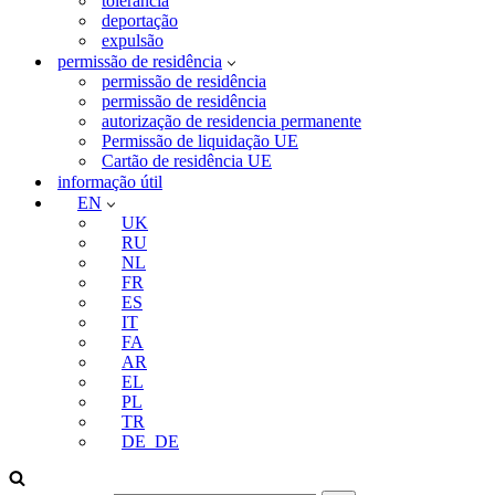
tolerância
deportação
expulsão
permissão de residência
permissão de residência
permissão de residência
autorização de residencia permanente
Permissão de liquidação UE
Cartão de residência UE
informação útil
EN
UK
RU
NL
FR
ES
IT
FA
AR
EL
PL
TR
DE_DE