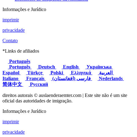
Informações e Jurídico
imprimir
privacidade
Contato
*Links de afiliados
Português
Português
Deutsch
English
Українська
Español
Türkçe
Polski
Ελληνικά
العربية
Italiano
Français
(فارسی (افغانستان
Nederlands
简体中文
Русский
direitos autorais © auslaenderaemter.com | Este site não é um site
oficial das autoridades de imigração.
Informações e Jurídico
imprimir
privacidade