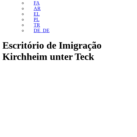
FA
AR
EL
PL
TR
DE_DE
Escritório de Imigração
Kirchheim unter Teck