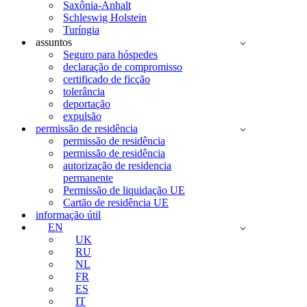
Saxônia-Anhalt
Schleswig Holstein
Turíngia
assuntos
Seguro para hóspedes
declaração de compromisso
certificado de ficção
tolerância
deportação
expulsão
permissão de residência
permissão de residência
permissão de residência
autorização de residencia
permanente
Permissão de liquidação UE
Cartão de residência UE
informação útil
EN
UK
RU
NL
FR
ES
IT