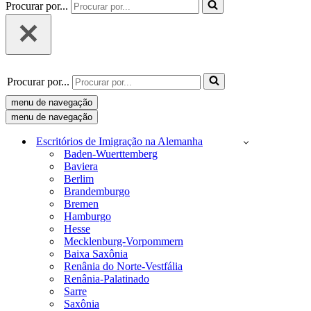
Procurar por...
Procurar por...
menu de navegação
menu de navegação
Escritórios de Imigração na Alemanha
Baden-Wuerttemberg
Baviera
Berlim
Brandemburgo
Bremen
Hamburgo
Hesse
Mecklenburg-Vorpommern
Baixa Saxônia
Renânia do Norte-Vestfália
Renânia-Palatinado
Sarre
Saxônia