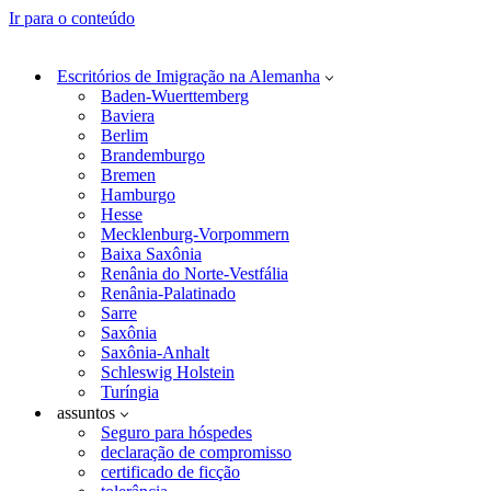
Ir para o conteúdo
Escritórios de Imigração na Alemanha
Baden-Wuerttemberg
Baviera
Berlim
Brandemburgo
Bremen
Hamburgo
Hesse
Mecklenburg-Vorpommern
Baixa Saxônia
Renânia do Norte-Vestfália
Renânia-Palatinado
Sarre
Saxônia
Saxônia-Anhalt
Schleswig Holstein
Turíngia
assuntos
Seguro para hóspedes
declaração de compromisso
certificado de ficção