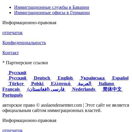
Иммиграционные службы в Баварии
Иммиграционные офисы в Германии
Информационно-правовая
отпечаток
Конфиденциальность
Контакт
* Партнерские ссылки
Русский
Русский
Deutsch
English
Українська
Español
Türkçe
Polski
Ελληνικά
العربية
Italiano
Français
(فارسی (افغانستان
Nederlands
简体中文
Português
авторское право © auslaenderaemter.com | Этот сайт не является
официальным сайтом иммиграционных властей.
Информационно-правовая
отпечаток