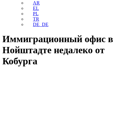
AR
EL
PL
TR
DE_DE
Иммиграционный офис в
Нойштадте недалеко от
Кобурга