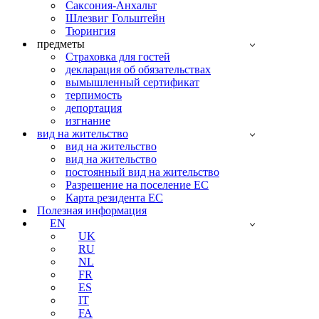
Саксония-Анхальт
Шлезвиг Гольштейн
Тюрингия
предметы
Страховка для гостей
декларация об обязательствах
вымышленный сертификат
терпимость
депортация
изгнание
вид на жительство
вид на жительство
вид на жительство
постоянный вид на жительство
Разрешение на поселение ЕС
Карта резидента ЕС
Полезная информация
EN
UK
RU
NL
FR
ES
IT
FA