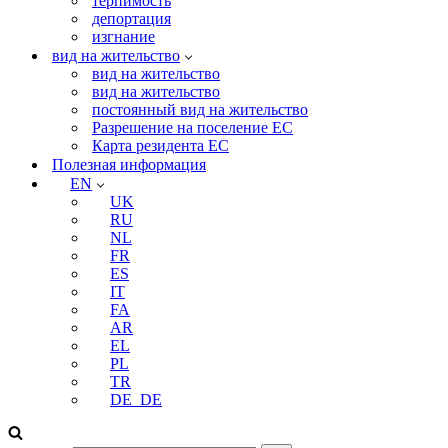
терпимость
депортация
изгнание
вид на жительство
вид на жительство
вид на жительство
постоянный вид на жительство
Разрешение на поселение ЕС
Карта резидента ЕС
Полезная информация
EN
UK
RU
NL
FR
ES
IT
FA
AR
EL
PL
TR
DE_DE