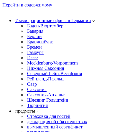
Перейти к содержимому
Иммиграционные офисы в Германии
Баден-Вюртемберг
Бавария
Берлин
Бранденбург
Бремен
Гамбург
Гессе
Mecklenburg-Vorpommern
Нижняя Саксония
Северный Рейн-Вестфалия
Рейнланд-Пфальц
Саар
Саксония
Саксония-Анхальт
Шлезвиг Гольштейн
Тюрингия
предметы
Страховка для гостей
декларация об обязательствах
вымышленный сертификат