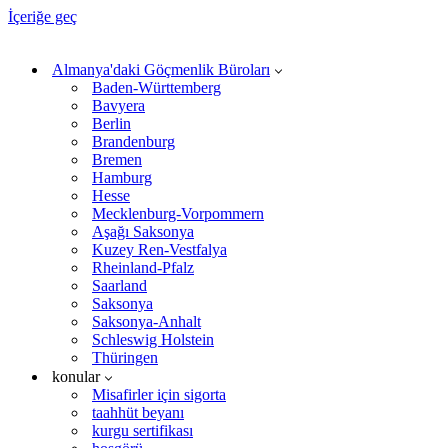
İçeriğe geç
Almanya'daki Göçmenlik Büroları
Baden-Württemberg
Bavyera
Berlin
Brandenburg
Bremen
Hamburg
Hesse
Mecklenburg-Vorpommern
Aşağı Saksonya
Kuzey Ren-Vestfalya
Rheinland-Pfalz
Saarland
Saksonya
Saksonya-Anhalt
Schleswig Holstein
Thüringen
konular
Misafirler için sigorta
taahhüt beyanı
kurgu sertifikası