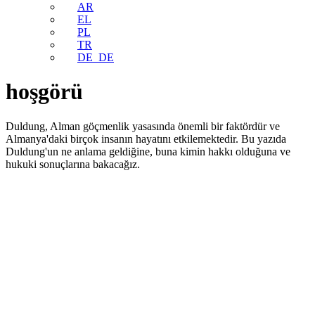
AR
EL
PL
TR
DE_DE
hoşgörü
Duldung, Alman göçmenlik yasasında önemli bir faktördür ve
Almanya'daki birçok insanın hayatını etkilemektedir. Bu yazıda
Duldung'un ne anlama geldiğine, buna kimin hakkı olduğuna ve
hukuki sonuçlarına bakacağız.