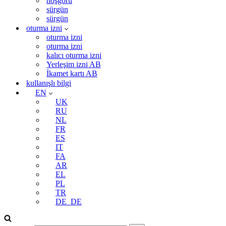
hoşgörü
sürgün
sürgün
oturma izni
oturma izni
oturma izni
kalıcı oturma izni
Yerleşim izni AB
İkamet kartı AB
kullanışlı bilgi
EN
UK
RU
NL
FR
ES
IT
FA
AR
EL
PL
TR
DE_DE