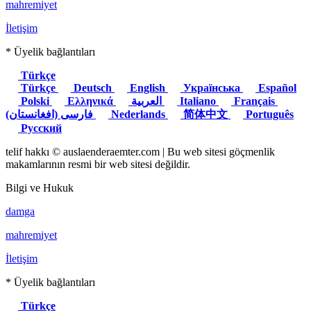
mahremiyet
İletişim
* Üyelik bağlantıları
Türkçe
Türkçe
Deutsch
English
Українська
Español
Polski
Ελληνικά
العربية
Italiano
Français
(فارسی (افغانستان
Nederlands
简体中文
Português
Русский
telif hakkı © auslaenderaemter.com | Bu web sitesi göçmenlik
makamlarının resmi bir web sitesi değildir.
Bilgi ve Hukuk
damga
mahremiyet
İletişim
* Üyelik bağlantıları
Türkçe