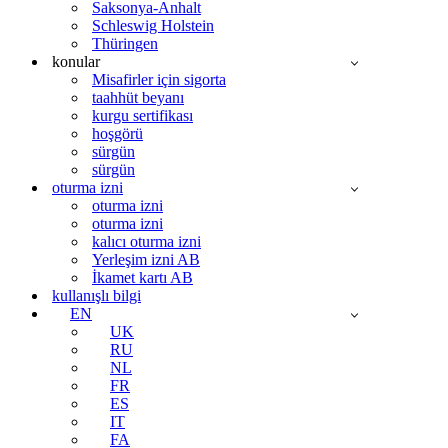
Saksonya-Anhalt
Schleswig Holstein
Thüringen
konular
Misafirler için sigorta
taahhüt beyanı
kurgu sertifikası
hoşgörü
sürgün
sürgün
oturma izni
oturma izni
oturma izni
kalıcı oturma izni
Yerleşim izni AB
İkamet kartı AB
kullanışlı bilgi
EN
UK
RU
NL
FR
ES
IT
FA