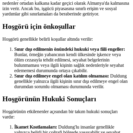
nedenler ortadan kalkana kadar geçici olarak Almanya'da kalmasına
izin verir. Ancak bu, işgücü piyasasına sınırlı erişim ve sosyal
yardımlar gibi sınırlamaları da beraberinde getiriyor.
Hoşgörü için önkoşullar
Hoşgörü genellikle belirli koşullar altında verilir:
Sınır dışı edilmenin önündeki hukuki veya fiili engeller:
Bunlar, örneğin yabancının kendi ülkesinde işkence veya
ölüm cezasıyla tehdit edilmesi, seyahat belgelerinin
bulunmaması veya ilgili kişinin sağlık nedenleriyle seyahat
edememesi durumunda ortaya çıkabilir.
Sınır dışı edilmeye engel olan katılım olmaması:
Duldung
genellikle yalnızca ilgili kişinin sınır dışı edilmeye engel olan
durumdan sorumlu olmaması durumunda verilir.
Hoşgörünün Hukuki Sonuçları
Hoşgörünün etkilenenler açısından bir takım hukuki sonuçları
vardır:
İkamet Kısıtlamaları:
Duldung'lu insanlar genellikle
yalnızca belirli bir coğrafi bölgede yaşayabilir ve seyahat