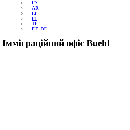
FA
AR
EL
PL
TR
DE_DE
Імміграційний офіс Buehl