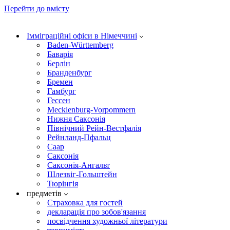
Перейти до вмісту
Імміграційні офіси в Німеччині
Baden-Württemberg
Баварія
Берлін
Бранденбург
Бремен
Гамбург
Гессен
Mecklenburg-Vorpommern
Нижня Саксонія
Північний Рейн-Вестфалія
Рейнланд-Пфальц
Саар
Саксонія
Саксонія-Ангальт
Шлезвіг-Гольштейн
Тюрінгія
предметів
Страховка для гостей
декларація про зобов'язання
посвідчення художньої літератури