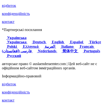
відбиток
конфіденційність
контакт
*Партнерські посилання
Українська
Українська
Deutsch
English
Español
Türkçe
Polski
Ελληνικά
العربية
Italiano
Français
(فارسی (افغانستان
Nederlands
简体中文
Português
Русский
авторське право © auslaenderaemter.com | Цей веб-сайт не є
офіційним веб-сайтом імміграційних органів.
Інформаційно-правовий
відбиток
конфіденційність
контакт