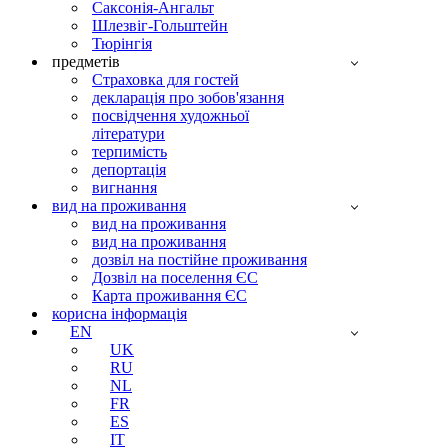
Саксонія-Ангальт
Шлезвіг-Гольштейн
Тюрінгія
предметів
Страховка для гостей
декларація про зобов'язання
посвідчення художньої
літератури
терпимість
депортація
вигнання
вид на проживання
вид на проживання
вид на проживання
дозвіл на постійне проживання
Дозвіл на поселення ЄС
Карта проживання ЄС
корисна інформація
EN
UK
RU
NL
FR
ES
IT