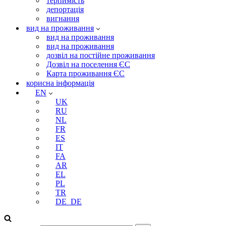
терпимість
депортація
вигнання
вид на проживання
вид на проживання
вид на проживання
дозвіл на постійне проживання
Дозвіл на поселення ЄС
Карта проживання ЄС
корисна інформація
EN
UK
RU
NL
FR
ES
IT
FA
AR
EL
PL
TR
DE_DE