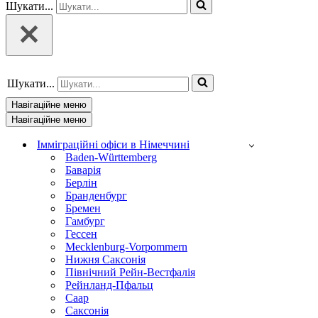
Шукати...
Шукати...
Навігаційне меню
Навігаційне меню
Імміграційні офіси в Німеччині
Baden-Württemberg
Баварія
Берлін
Бранденбург
Бремен
Гамбург
Гессен
Mecklenburg-Vorpommern
Нижня Саксонія
Північний Рейн-Вестфалія
Рейнланд-Пфальц
Саар
Саксонія