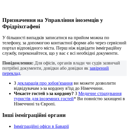
Призначення на
Управління іноземців
у
Фрідріхсгафені
У більшості випадків записатися на прийом можна по
телефону, за допомогою контактної форми або через сервісний
портал відповідного міста. Перш ніж відвідати імміграційну
службу, переконайтеся, що у вас є всі необхідні документи.
Повідомлення:
Для офісів, органів влади чи судів зазвичай
потрібні документи, довідки або довідки як
завірений
переклад
.
З
декларація про зобов'язання
ви можете дозволити
відвідувачам з-за кордону в'їзд до Німеччини.
Чекаєте гостей з-за кордону?
З
Медичне страхування
туристів для іноземних гостей
* Ви повністю захищені в
Німеччині та Європі.
Інші імміграційні органи
Імміграційні офіси в Баварії