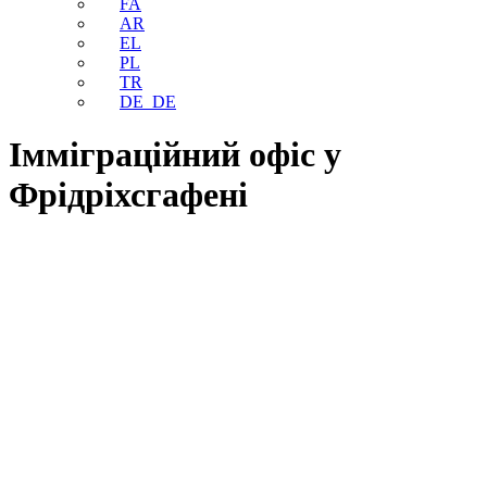
FA
AR
EL
PL
TR
DE_DE
Імміграційний офіс у
Фрідріхсгафені