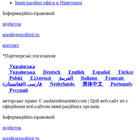
Імміграційні офіси в Німеччині
Інформаційно-правовий
відбиток
конфіденційність
контакт
*Партнерські посилання
Українська
Українська
Deutsch
English
Español
Türkçe
Polski
Ελληνικά
العربية
Italiano
Français
(فارسی (افغانستان
Nederlands
简体中文
Português
Русский
авторське право © auslaenderaemter.com | Цей веб-сайт не є
офіційним веб-сайтом імміграційних органів.
Інформаційно-правовий
відбиток
конфіденційність