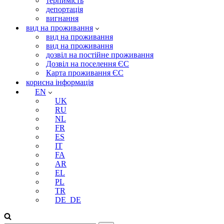
терпимість
депортація
вигнання
вид на проживання
вид на проживання
вид на проживання
дозвіл на постійне проживання
Дозвіл на поселення ЄС
Карта проживання ЄС
корисна інформація
EN
UK
RU
NL
FR
ES
IT
FA
AR
EL
PL
TR
DE_DE