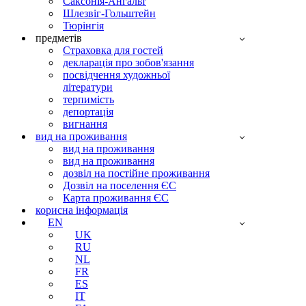
Саксонія-Ангальт
Шлезвіг-Гольштейн
Тюрінгія
предметів
Страховка для гостей
декларація про зобов'язання
посвідчення художньої
літератури
терпимість
депортація
вигнання
вид на проживання
вид на проживання
вид на проживання
дозвіл на постійне проживання
Дозвіл на поселення ЄС
Карта проживання ЄС
корисна інформація
EN
UK
RU
NL
FR
ES
IT