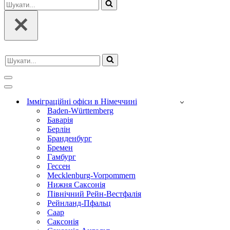
Шукати...
Шукати...
Навігаційне
меню
Навігаційне
меню
Імміграційні офіси в Німеччині
Baden-Württemberg
Баварія
Берлін
Бранденбург
Бремен
Гамбург
Гессен
Mecklenburg-Vorpommern
Нижня Саксонія
Північний Рейн-Вестфалія
Рейнланд-Пфальц
Саар
Саксонія