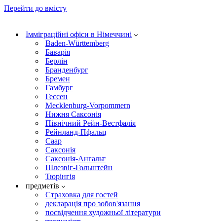
Перейти до вмісту
Імміграційні офіси в Німеччині
Baden-Württemberg
Баварія
Берлін
Бранденбург
Бремен
Гамбург
Гессен
Mecklenburg-Vorpommern
Нижня Саксонія
Північний Рейн-Вестфалія
Рейнланд-Пфальц
Саар
Саксонія
Саксонія-Ангальт
Шлезвіг-Гольштейн
Тюрінгія
предметів
Страховка для гостей
декларація про зобов'язання
посвідчення художньої літератури