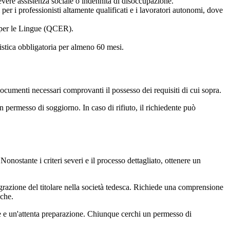
cevere assistenza sociale o indennità di disoccupazione.
er i professionisti altamente qualificati e i lavoratori autonomi, dove
 per le Lingue (QCER).
istica obbligatoria per almeno 60 mesi.
 documenti necessari comprovanti il possesso dei requisiti di cui sopra.
 permesso di soggiorno. In caso di rifiuto, il richiedente può
onostante i criteri severi e il processo dettagliato, ottenere un
grazione del titolare nella società tedesca. Richiede una comprensione
sche.
ne e un'attenta preparazione. Chiunque cerchi un permesso di