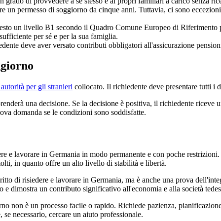
in grado di provvedere a se stesso e ai propri familiari a carico senza ri
re un permesso di soggiorno da cinque anni. Tuttavia, ci sono eccezioni p
esto un livello B1 secondo il Quadro Comune Europeo di Riferimento
ufficiente per sé e per la sua famiglia.
edente deve aver versato contributi obbligatori all'assicurazione pension
ggiorno
utorità per gli stranieri
collocato. Il richiedente deve presentare tutti i
derà una decisione. Se la decisione è positiva, il richiedente riceve un
uova domanda se le condizioni sono soddisfatte.
ivere e lavorare in Germania in modo permanente e con poche restrizioni. N
i, in quanto offre un alto livello di stabilità e libertà.
itto di risiedere e lavorare in Germania, ma è anche una prova dell'inte
o e dimostra un contributo significativo all'economia e alla società tede
orno non è un processo facile o rapido. Richiede pazienza, pianificazio
 se necessario, cercare un aiuto professionale.