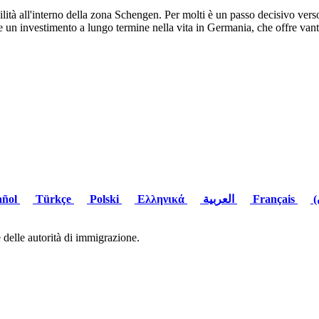
lità all'interno della zona Schengen. Per molti è un passo decisivo verso
 un investimento a lungo termine nella vita in Germania, che offre vanta
añol
Türkçe
Polski
Ελληνικά
العربية
Français
 delle autorità di immigrazione.