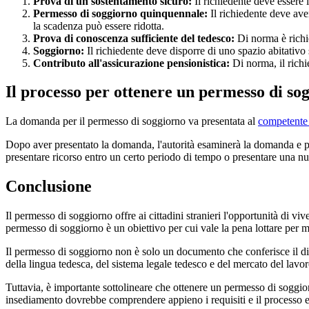
Prova di un sostentamento sicuro:
Il richiedente deve essere 
Permesso di soggiorno quinquennale:
Il richiedente deve ave
la scadenza può essere ridotta.
Prova di conoscenza sufficiente del tedesco:
Di norma è richi
Soggiorno:
Il richiedente deve disporre di uno spazio abitativo s
Contributo all'assicurazione pensionistica:
Di norma, il richi
Il processo per ottenere un permesso di so
La domanda per il permesso di soggiorno va presentata al
competente a
Dopo aver presentato la domanda, l'autorità esaminerà la domanda e pren
presentare ricorso entro un certo periodo di tempo o presentare una n
Conclusione
Il permesso di soggiorno offre ai cittadini stranieri l'opportunità di v
permesso di soggiorno è un obiettivo per cui vale la pena lottare per molt
Il permesso di soggiorno non è solo un documento che conferisce il dir
della lingua tedesca, del sistema legale tedesco e del mercato del lavor
Tuttavia, è importante sottolineare che ottenere un permesso di soggi
insediamento dovrebbe comprendere appieno i requisiti e il processo e,