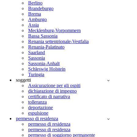
Berlino
Brandeburgo
Brema
Amburgo
Assia
Mecklenburg-Vorpommern
Bassa Sassonia
Renania settentrionale-Vestfalia
Renania-Palatinato
Saarland
Sassonia
Sassonia-Anhalt
Schleswig Holstein
Turingia
soggetti
Assicurazione per gli ospiti
dichiarazione di impegno
certificato di narrativa
tolleranza
deportazione
espulsione
permesso di residenza
permesso di residenza
permesso di residenza
permesso di soggiorno permanente