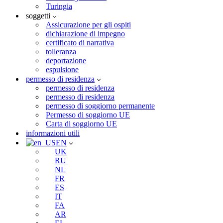
Turingia
soggetti
Assicurazione per gli ospiti
dichiarazione di impegno
certificato di narrativa
tolleranza
deportazione
espulsione
permesso di residenza
permesso di residenza
permesso di residenza
permesso di soggiorno permanente
Permesso di soggiorno UE
Carta di soggiorno UE
informazioni utili
EN
UK
RU
NL
FR
ES
IT
FA
AR