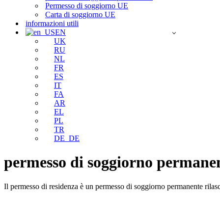
Permesso di soggiorno UE
Carta di soggiorno UE
informazioni utili
EN
UK
RU
NL
FR
ES
IT
FA
AR
EL
PL
TR
DE_DE
permesso di soggiorno permane
Il permesso di residenza è un permesso di soggiorno permanente rilasciat