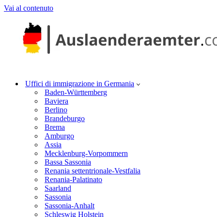
Vai al contenuto
Uffici di immigrazione in Germania
Baden-Württemberg
Baviera
Berlino
Brandeburgo
Brema
Amburgo
Assia
Mecklenburg-Vorpommern
Bassa Sassonia
Renania settentrionale-Vestfalia
Renania-Palatinato
Saarland
Sassonia
Sassonia-Anhalt
Schleswig Holstein