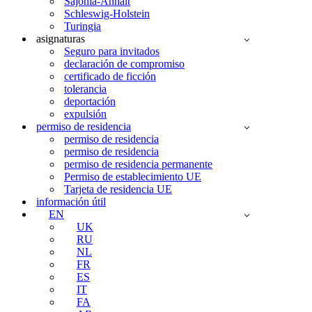
Sajonia-Anhalt
Schleswig-Holstein
Turingia
asignaturas
Seguro para invitados
declaración de compromiso
certificado de ficción
tolerancia
deportación
expulsión
permiso de residencia
permiso de residencia
permiso de residencia
permiso de residencia permanente
Permiso de establecimiento UE
Tarjeta de residencia UE
información útil
EN
UK
RU
NL
FR
ES
IT
FA