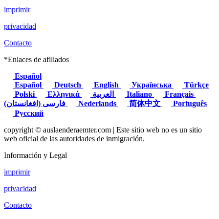
imprimir
privacidad
Contacto
*Enlaces de afiliados
Español
Español
Deutsch
English
Українська
Türkçe
Polski
Ελληνικά
العربية
Italiano
Français
(فارسی (افغانستان
Nederlands
简体中文
Português
Русский
copyright © auslaenderaemter.com | Este sitio web no es un sitio
web oficial de las autoridades de inmigración.
Información y Legal
imprimir
privacidad
Contacto