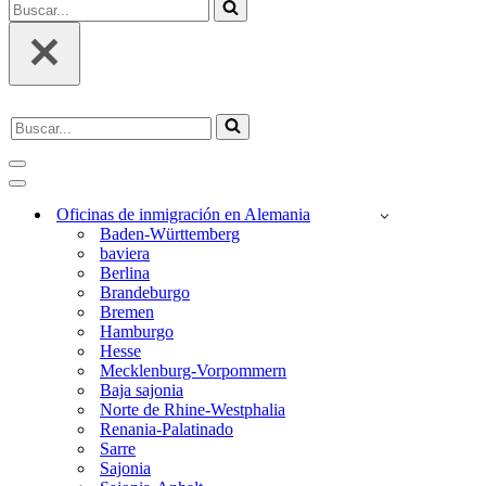
Buscar...
Buscar...
Menú
de
Menú
Navegación
de
Oficinas de inmigración en Alemania
Navegación
Baden-Württemberg
baviera
Berlina
Brandeburgo
Bremen
Hamburgo
Hesse
Mecklenburg-Vorpommern
Baja sajonia
Norte de Rhine-Westphalia
Renania-Palatinado
Sarre
Sajonia