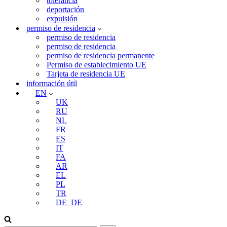
tolerancia
deportación
expulsión
permiso de residencia
permiso de residencia
permiso de residencia
permiso de residencia permanente
Permiso de establecimiento UE
Tarjeta de residencia UE
información útil
EN
UK
RU
NL
FR
ES
IT
FA
AR
EL
PL
TR
DE_DE