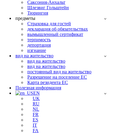
Саксония-Анхальт
Шлезвиг Гольштейн
Тюрингия
предметы
Страховка для гостей
декларация об обязательствах
вымышленный сертификат
терпимость
депортация
изгнание
вид на жительство
вид на жительство
вид на жительство
постоянный вид на жительство
Разрешение на поселение ЕС
Карта резидента ЕС
Полезная информация
EN
UK
RU
NL
FR
ES
IT
FA