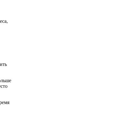
еса,
ить
ольше
есто
время