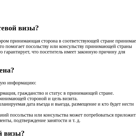
тевой визы?
тором принимающая сторона в соответствующей стране принимае
 Это помогает посольству или консульству принимающей страны
Это гарантирует, что посетитель имеет законную причину для
ена?
щую информацию:
ормация, гражданство и статус в принимающей стране.
принимающей стороной и цель визита.
планируемая дата въезда и выезда, размещение и кто будет нести
ваний посольства или консульства может потребоваться приложит
нты, подтверждение занятости и т. д.
й визы?