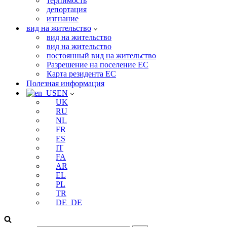
терпимость
депортация
изгнание
вид на жительство
вид на жительство
вид на жительство
постоянный вид на жительство
Разрешение на поселение ЕС
Карта резидента ЕС
Полезная информация
EN
UK
RU
NL
FR
ES
IT
FA
AR
EL
PL
TR
DE_DE