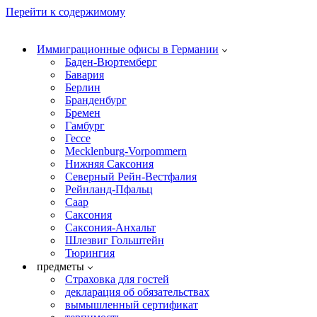
Перейти к содержимому
Иммиграционные офисы в Германии
Баден-Вюртемберг
Бавария
Берлин
Бранденбург
Бремен
Гамбург
Гессе
Mecklenburg-Vorpommern
Нижняя Саксония
Северный Рейн-Вестфалия
Рейнланд-Пфальц
Саар
Саксония
Саксония-Анхальт
Шлезвиг Гольштейн
Тюрингия
предметы
Страховка для гостей
декларация об обязательствах
вымышленный сертификат