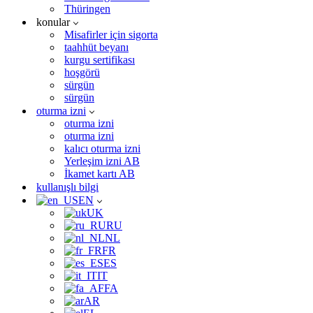
Thüringen
konular
Misafirler için sigorta
taahhüt beyanı
kurgu sertifikası
hoşgörü
sürgün
sürgün
oturma izni
oturma izni
oturma izni
kalıcı oturma izni
Yerleşim izni AB
İkamet kartı AB
kullanışlı bilgi
EN
UK
RU
NL
FR
ES
IT
FA
AR