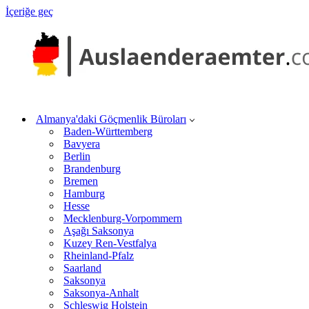
İçeriğe geç
Almanya'daki Göçmenlik Büroları
Baden-Württemberg
Bavyera
Berlin
Brandenburg
Bremen
Hamburg
Hesse
Mecklenburg-Vorpommern
Aşağı Saksonya
Kuzey Ren-Vestfalya
Rheinland-Pfalz
Saarland
Saksonya
Saksonya-Anhalt
Schleswig Holstein