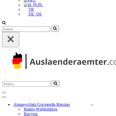
EL
PL
TR
DE_DE
Arama...
Arama...
Dolaşım
menüsü
Dolaşım
menüsü
Almanya'daki Göçmenlik Büroları
Baden-Württemberg
Bavyera