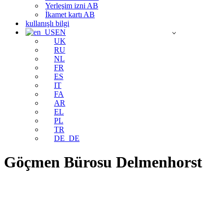
Yerleşim izni AB
İkamet kartı AB
kullanışlı bilgi
EN
UK
RU
NL
FR
ES
IT
FA
AR
EL
PL
TR
DE_DE
Göçmen Bürosu Delmenhorst