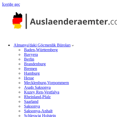
İçeriğe geç
Almanya'daki Göçmenlik Büroları
Baden-Württemberg
Bavyera
Berlin
Brandenburg
Bremen
Hamburg
Hesse
Mecklenburg-Vorpommern
Aşağı Saksonya
Kuzey Ren-Vestfalya
Rheinland-Pfalz
Saarland
Saksonya
Saksonya-Anhalt
Schleswig Holstein