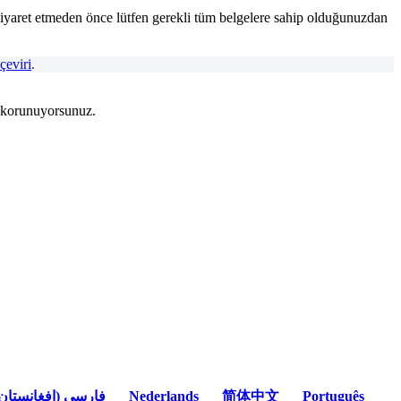
 ziyaret etmeden önce lütfen gerekli tüm belgelere sahip olduğunuzdan
 çeviri
.
 korunuyorsunuz.
(فارسی (افغانستان
Nederlands
简体中文
Português