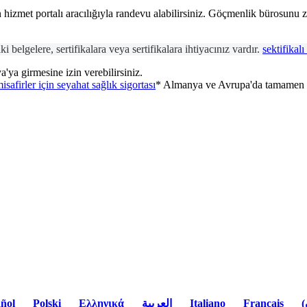
n hizmet portalı aracılığıyla randevu alabilirsiniz. Göçmenlik bürosunu
belgelere, sertifikalara veya sertifikalara ihtiyacınız vardır.
sektifikalı
'ya girmesine izin verebilirsiniz.
safirler için seyahat sağlık sigortası
* Almanya ve Avrupa'da tamamen
ñol
Polski
Ελληνικά
العربية
Italiano
Français