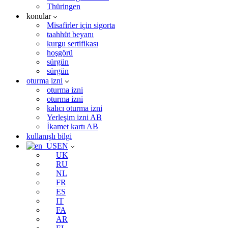
Thüringen
konular
Misafirler için sigorta
taahhüt beyanı
kurgu sertifikası
hoşgörü
sürgün
sürgün
oturma izni
oturma izni
oturma izni
kalıcı oturma izni
Yerleşim izni AB
İkamet kartı AB
kullanışlı bilgi
EN
UK
RU
NL
FR
ES
IT
FA
AR