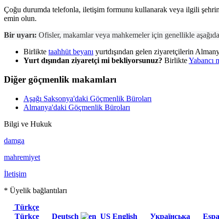
Çoğu durumda telefonla, iletişim formunu kullanarak veya ilgili şehri
emin olun.
Bir uyarı:
Ofisler, makamlar veya mahkemeler için genellikle aşağıdaki 
Birlikte
taahhüt beyanı
yurtdışından gelen ziyaretçilerin Almanya
Yurt dışından ziyaretçi mi bekliyorsunuz?
Birlikte
Yabancı mi
Diğer göçmenlik makamları
Aşağı Saksonya'daki Göçmenlik Büroları
Almanya'daki Göçmenlik Büroları
Bilgi ve Hukuk
damga
mahremiyet
İletişim
* Üyelik bağlantıları
Türkçe
Türkçe
Deutsch
English
Українська
Espa