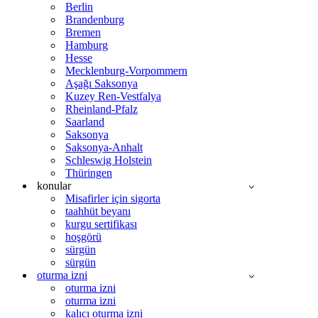
Berlin
Brandenburg
Bremen
Hamburg
Hesse
Mecklenburg-Vorpommern
Aşağı Saksonya
Kuzey Ren-Vestfalya
Rheinland-Pfalz
Saarland
Saksonya
Saksonya-Anhalt
Schleswig Holstein
Thüringen
konular
Misafirler için sigorta
taahhüt beyanı
kurgu sertifikası
hoşgörü
sürgün
sürgün
oturma izni
oturma izni
oturma izni
kalıcı oturma izni