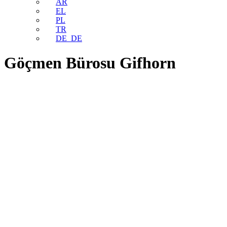
AR
EL
PL
TR
DE_DE
Göçmen Bürosu Gifhorn