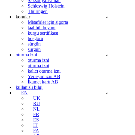
Saksonya-Anhalt
Schleswig Holstein
Thüringen
konular
Misafirler için sigorta
taahhüt beyanı
kurgu sertifikası
hoşgörü
sürgün
sürgün
oturma izni
oturma izni
oturma izni
kalıcı oturma izni
Yerleşim izni AB
İkamet kartı AB
kullanışlı bilgi
EN
UK
RU
NL
FR
ES
IT
FA