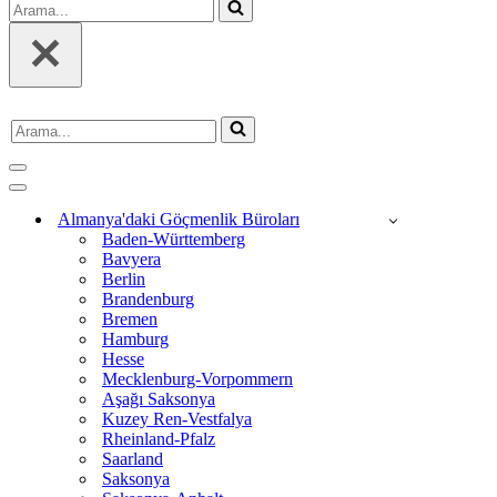
Arama...
Arama...
Dolaşım
menüsü
Dolaşım
menüsü
Almanya'daki Göçmenlik Büroları
Baden-Württemberg
Bavyera
Berlin
Brandenburg
Bremen
Hamburg
Hesse
Mecklenburg-Vorpommern
Aşağı Saksonya
Kuzey Ren-Vestfalya
Rheinland-Pfalz
Saarland
Saksonya