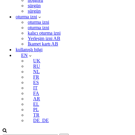
hoşgörü
sürgün
sürgün
oturma izni
oturma izni
oturma izni
kalıcı oturma izni
Yerleşim izni AB
İkamet kartı AB
kullanışlı bilgi
EN
UK
RU
NL
FR
ES
IT
FA
AR
EL
PL
TR
DE_DE