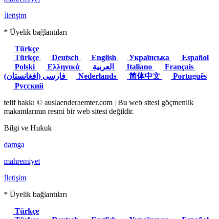
İletişim
* Üyelik bağlantıları
Türkçe
Türkçe
Deutsch
English
Українська
Español
Polski
Ελληνικά
العربية
Italiano
Français
(فارسی (افغانستان
Nederlands
简体中文
Português
Русский
telif hakkı © auslaenderaemter.com | Bu web sitesi göçmenlik
makamlarının resmi bir web sitesi değildir.
Bilgi ve Hukuk
damga
mahremiyet
İletişim
* Üyelik bağlantıları
Türkçe