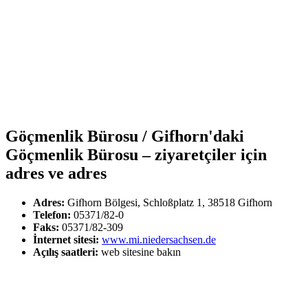
Göçmenlik Bürosu / Gifhorn'daki
Göçmenlik Bürosu – ziyaretçiler için
adres ve adres
Adres:
Gifhorn Bölgesi, Schloßplatz 1, 38518 Gifhorn
Telefon:
05371/82-0
Faks:
05371/82-309
İnternet sitesi:
www.mi.niedersachsen.de
Açılış saatleri:
web sitesine bakın