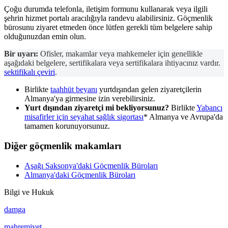
Çoğu durumda telefonla, iletişim formunu kullanarak veya ilgili
şehrin hizmet portalı aracılığıyla randevu alabilirsiniz. Göçmenlik
bürosunu ziyaret etmeden önce lütfen gerekli tüm belgelere sahip
olduğunuzdan emin olun.
Bir uyarı:
Ofisler, makamlar veya mahkemeler için genellikle
aşağıdaki belgelere, sertifikalara veya sertifikalara ihtiyacınız vardır.
sektifikalı çeviri
.
Birlikte
taahhüt beyanı
yurtdışından gelen ziyaretçilerin
Almanya'ya girmesine izin verebilirsiniz.
Yurt dışından ziyaretçi mi bekliyorsunuz?
Birlikte
Yabancı
misafirler için seyahat sağlık sigortası
* Almanya ve Avrupa'da
tamamen korunuyorsunuz.
Diğer göçmenlik makamları
Aşağı Saksonya'daki Göçmenlik Büroları
Almanya'daki Göçmenlik Büroları
Bilgi ve Hukuk
damga
mahremiyet