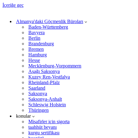
İçeriğe geç
Almanya'daki Göçmenlik Büroları
Baden-Württemberg
Bavyera
Berlin
Brandenburg
Bremen
Hamburg
Hesse
Mecklenburg-Vorpommern
Aşağı Saksonya
Kuzey Ren-Vestfalya
Rheinland-Pfalz
Saarland
Saksonya
Saksonya-Anhalt
Schleswig Holstein
Thüringen
konular
Misafirler için sigorta
taahhüt beyanı
kurgu sertifikası