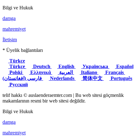
Bilgi ve Hukuk
damga
mahremiyet
İletişim
* Üyelik bağlantıları
Türkçe
Türkçe
Deutsch
English
Українська
Español
Polski
Ελληνικά
العربية
Italiano
Français
(فارسی (افغانستان
Nederlands
简体中文
Português
Русский
telif hakkı © auslaenderaemter.com | Bu web sitesi göçmenlik
makamlarının resmi bir web sitesi değildir.
Bilgi ve Hukuk
damga
mahremiyet