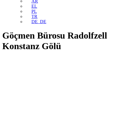
AR
EL
PL
TR
DE_DE
Göçmen Bürosu Radolfzell
Konstanz Gölü