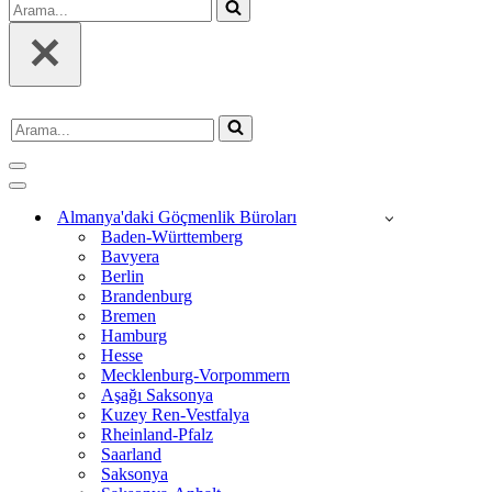
Arama...
Arama...
Dolaşım
menüsü
Dolaşım
menüsü
Almanya'daki Göçmenlik Büroları
Baden-Württemberg
Bavyera
Berlin
Brandenburg
Bremen
Hamburg
Hesse
Mecklenburg-Vorpommern
Aşağı Saksonya
Kuzey Ren-Vestfalya
Rheinland-Pfalz
Saarland
Saksonya