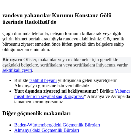
randevu
yabancılar Kurumu
Konstanz Gölü
üzerinde Radolfzell'de
Çoğu durumda telefonla, iletişim formunu kullanarak veya ilgili
şehrin hizmet portalı aracılığıyla randevu alabilirsiniz. Göçmenlik
bürosunu ziyaret etmeden önce lütfen gerekli tüm belgelere sahip
olduğunuzdan emin olun.
Bir uyarı:
Ofisler, makamlar veya mahkemeler için genellikle
aşağıdaki belgelere, sertifikalara veya sertifikalara ihtiyacınız vardır.
sektifikalı çeviri
.
Birlikte
taahhüt beyanı
yurtdışından gelen ziyaretçilerin
Almanya'ya girmesine izin verebilirsiniz.
Yurt dışından ziyaretçi mi bekliyorsunuz?
Birlikte
Yabancı
misafirler için seyahat sağlık sigortası
* Almanya ve Avrupa'da
tamamen korunuyorsunuz.
Diğer göçmenlik makamları
Baden-Württemberg'deki Göçmenlik Büroları
Almanya'daki Göçmenlik Büroları