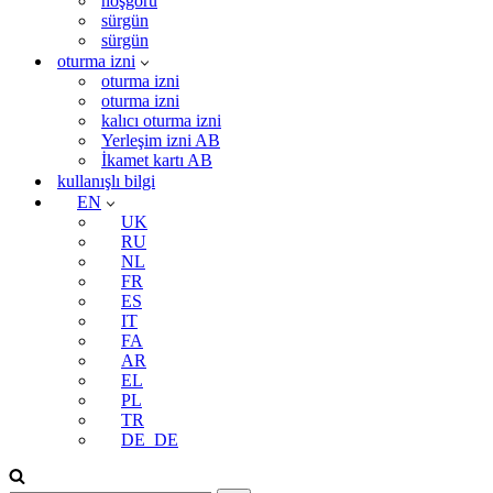
hoşgörü
sürgün
sürgün
oturma izni
oturma izni
oturma izni
kalıcı oturma izni
Yerleşim izni AB
İkamet kartı AB
kullanışlı bilgi
EN
UK
RU
NL
FR
ES
IT
FA
AR
EL
PL
TR
DE_DE