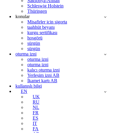
Saksonya-Anhalt
Schleswig Holstein
Thüringen
konular
Misafirler için sigorta
taahhüt beyanı
kurgu sertifikası
hoşgörü
sürgün
sürgün
oturma izni
oturma izni
oturma izni
kalıcı oturma izni
Yerleşim izni AB
İkamet kartı AB
kullanışlı bilgi
EN
UK
RU
NL
FR
ES
IT
FA