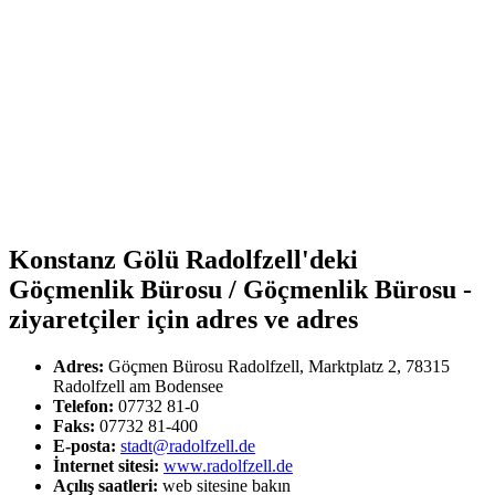
Konstanz Gölü Radolfzell'deki
Göçmenlik Bürosu / Göçmenlik Bürosu -
ziyaretçiler için adres ve adres
Adres:
Göçmen Bürosu Radolfzell, Marktplatz 2, 78315
Radolfzell am Bodensee
Telefon:
07732 81-0
Faks:
07732 81-400
E-posta:
stadt@radolfzell.de
İnternet sitesi:
www.radolfzell.de
Açılış saatleri:
web sitesine bakın