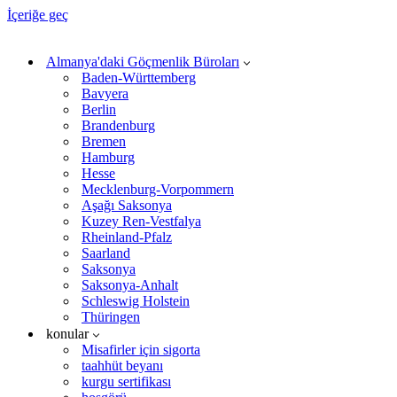
İçeriğe geç
Almanya'daki Göçmenlik Büroları
Baden-Württemberg
Bavyera
Berlin
Brandenburg
Bremen
Hamburg
Hesse
Mecklenburg-Vorpommern
Aşağı Saksonya
Kuzey Ren-Vestfalya
Rheinland-Pfalz
Saarland
Saksonya
Saksonya-Anhalt
Schleswig Holstein
Thüringen
konular
Misafirler için sigorta
taahhüt beyanı
kurgu sertifikası