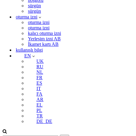
hoşgörü
sürgün
sürgün
oturma izni
oturma izni
oturma izni
kalıcı oturma izni
Yerleşim izni AB
İkamet kartı AB
kullanışlı bilgi
EN
UK
RU
NL
FR
ES
IT
FA
AR
EL
PL
TR
DE_DE