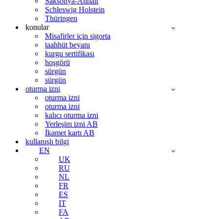
Saksonya-Anhalt
Schleswig Holstein
Thüringen
konular
Misafirler için sigorta
taahhüt beyanı
kurgu sertifikası
hoşgörü
sürgün
sürgün
oturma izni
oturma izni
oturma izni
kalıcı oturma izni
Yerleşim izni AB
İkamet kartı AB
kullanışlı bilgi
EN
UK
RU
NL
FR
ES
IT
FA