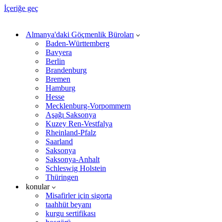
İçeriğe geç
Almanya'daki Göçmenlik Büroları
Baden-Württemberg
Bavyera
Berlin
Brandenburg
Bremen
Hamburg
Hesse
Mecklenburg-Vorpommern
Aşağı Saksonya
Kuzey Ren-Vestfalya
Rheinland-Pfalz
Saarland
Saksonya
Saksonya-Anhalt
Schleswig Holstein
Thüringen
konular
Misafirler için sigorta
taahhüt beyanı
kurgu sertifikası