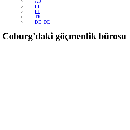
AR
EL
PL
TR
DE_DE
Coburg'daki göçmenlik bürosu