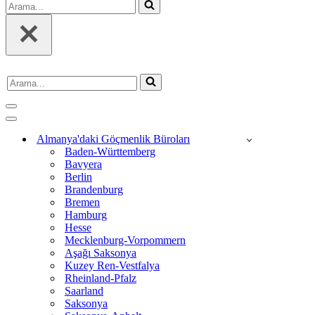
Arama...
Arama...
Dolaşım
menüsü
Dolaşım
menüsü
Almanya'daki Göçmenlik Büroları
Baden-Württemberg
Bavyera
Berlin
Brandenburg
Bremen
Hamburg
Hesse
Mecklenburg-Vorpommern
Aşağı Saksonya
Kuzey Ren-Vestfalya
Rheinland-Pfalz
Saarland
Saksonya