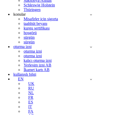
Saksonya-Anhalt
Schleswig Holstein
Thüringen
konular
Misafirler için sigorta
taahhüt beyanı
kurgu sertifikası
hoşgörü
sürgün
sürgün
oturma izni
oturma izni
oturma izni
kalıcı oturma izni
Yerleşim izni AB
İkamet kartı AB
kullanışlı bilgi
EN
UK
RU
NL
FR
ES
IT
FA