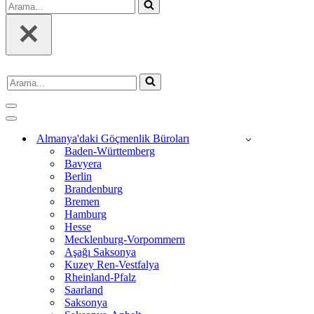
Arama...
Arama...
Dolaşım
menüsü
Dolaşım
menüsü
Almanya'daki Göçmenlik Büroları
Baden-Württemberg
Bavyera
Berlin
Brandenburg
Bremen
Hamburg
Hesse
Mecklenburg-Vorpommern
Aşağı Saksonya
Kuzey Ren-Vestfalya
Rheinland-Pfalz
Saarland
Saksonya