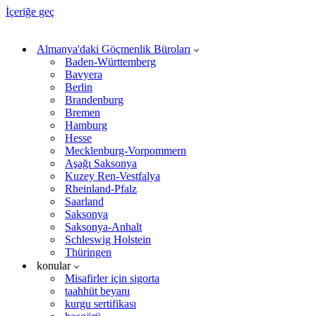
İçeriğe geç
Almanya'daki Göçmenlik Büroları
Baden-Württemberg
Bavyera
Berlin
Brandenburg
Bremen
Hamburg
Hesse
Mecklenburg-Vorpommern
Aşağı Saksonya
Kuzey Ren-Vestfalya
Rheinland-Pfalz
Saarland
Saksonya
Saksonya-Anhalt
Schleswig Holstein
Thüringen
konular
Misafirler için sigorta
taahhüt beyanı
kurgu sertifikası