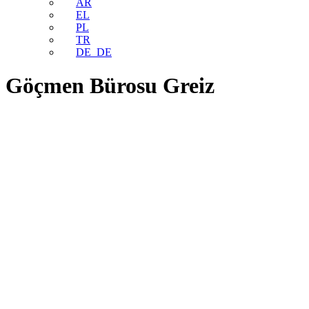
AR
EL
PL
TR
DE_DE
Göçmen Bürosu Greiz