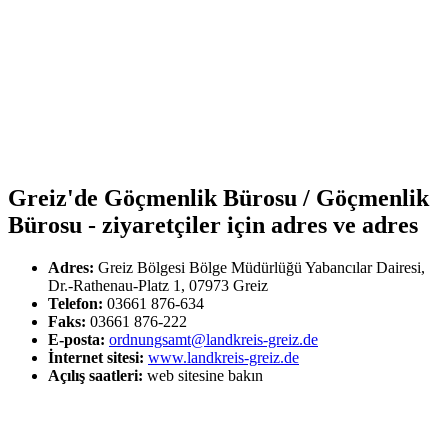
Greiz'de Göçmenlik Bürosu / Göçmenlik
Bürosu - ziyaretçiler için adres ve adres
Adres:
Greiz Bölgesi Bölge Müdürlüğü Yabancılar Dairesi,
Dr.-Rathenau-Platz 1, 07973 Greiz
Telefon:
03661 876-634
Faks:
03661 876-222
E-posta:
ordnungsamt@landkreis-greiz.de
İnternet sitesi:
www.landkreis-greiz.de
Açılış saatleri:
web sitesine bakın