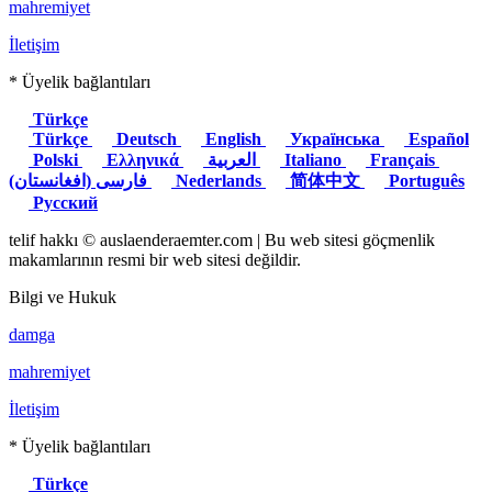
mahremiyet
İletişim
* Üyelik bağlantıları
Türkçe
Türkçe
Deutsch
English
Українська
Español
Polski
Ελληνικά
العربية
Italiano
Français
(فارسی (افغانستان
Nederlands
简体中文
Português
Русский
telif hakkı © auslaenderaemter.com | Bu web sitesi göçmenlik
makamlarının resmi bir web sitesi değildir.
Bilgi ve Hukuk
damga
mahremiyet
İletişim
* Üyelik bağlantıları
Türkçe