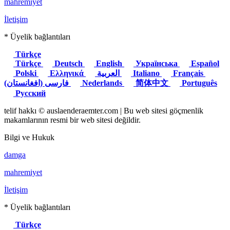
mahremiyet
İletişim
* Üyelik bağlantıları
Türkçe
Türkçe
Deutsch
English
Українська
Español
Polski
Ελληνικά
العربية
Italiano
Français
(فارسی (افغانستان
Nederlands
简体中文
Português
Русский
telif hakkı © auslaenderaemter.com | Bu web sitesi göçmenlik
makamlarının resmi bir web sitesi değildir.
Bilgi ve Hukuk
damga
mahremiyet
İletişim
* Üyelik bağlantıları
Türkçe