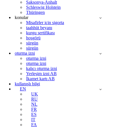
Saksonya-Anhalt
Schleswig Holstein
Thüringen
konular
Misafirler için sigorta
taahhüt beyanı
kurgu sertifikası
hoşgörü
sürgün
sürgün
oturma izni
oturma izni
oturma izni
kalıcı oturma izni
Yerleşim izni AB
İkamet kartı AB
kullanışlı bilgi
EN
UK
RU
NL
FR
ES
IT
FA