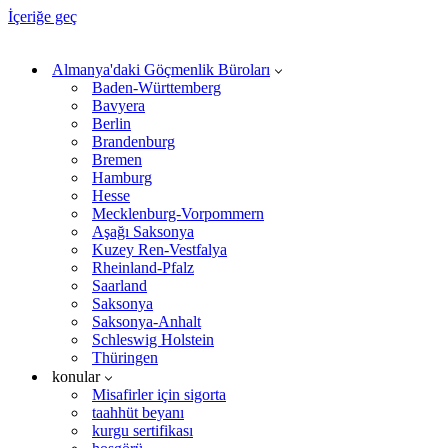
İçeriğe geç
Almanya'daki Göçmenlik Büroları
Baden-Württemberg
Bavyera
Berlin
Brandenburg
Bremen
Hamburg
Hesse
Mecklenburg-Vorpommern
Aşağı Saksonya
Kuzey Ren-Vestfalya
Rheinland-Pfalz
Saarland
Saksonya
Saksonya-Anhalt
Schleswig Holstein
Thüringen
konular
Misafirler için sigorta
taahhüt beyanı
kurgu sertifikası