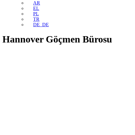
AR
EL
PL
TR
DE_DE
Hannover Göçmen Bürosu