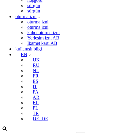
hoşgörü
sürgün
sürgün
oturma izni
oturma izni
oturma izni
kalıcı oturma izni
Yerleşim izni AB
İkamet kartı AB
kullanışlı bilgi
EN
UK
RU
NL
FR
ES
IT
FA
AR
EL
PL
TR
DE_DE