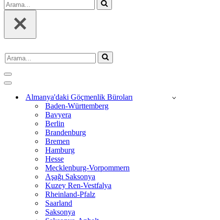
Arama...
Arama...
Dolaşım
menüsü
Dolaşım
menüsü
Almanya'daki Göçmenlik Büroları
Baden-Württemberg
Bavyera
Berlin
Brandenburg
Bremen
Hamburg
Hesse
Mecklenburg-Vorpommern
Aşağı Saksonya
Kuzey Ren-Vestfalya
Rheinland-Pfalz
Saarland
Saksonya