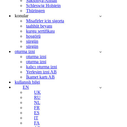
Saksonya-Anhalt
Schleswig Holstein
Thüringen
konular
Misafirler için sigorta
taahhüt beyanı
kurgu sertifikası
hoşgörü
sürgün
sürgün
oturma izni
oturma izni
oturma izni
kalıcı oturma izni
Yerleşim izni AB
İkamet kartı AB
kullanışlı bilgi
EN
UK
RU
NL
FR
ES
IT
FA