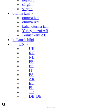
hoşgörü
sürgün
sürgün
oturma izni
oturma izni
oturma izni
kalıcı oturma izni
Yerleşim izni AB
İkamet kartı AB
kullanışlı bilgi
EN
UK
RU
NL
FR
ES
IT
FA
AR
EL
PL
TR
DE_DE