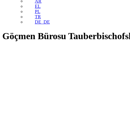
AR
EL
PL
TR
DE_DE
Göçmen Bürosu Tauberbischof