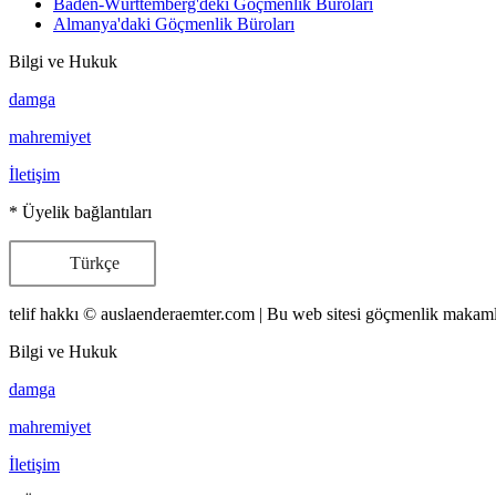
Baden-Württemberg'deki Göçmenlik Büroları
Almanya'daki Göçmenlik Büroları
Bilgi ve Hukuk
damga
mahremiyet
İletişim
* Üyelik bağlantıları
Türkçe
telif hakkı © auslaenderaemter.com | Bu web sitesi göçmenlik makamlar
Bilgi ve Hukuk
damga
mahremiyet
İletişim