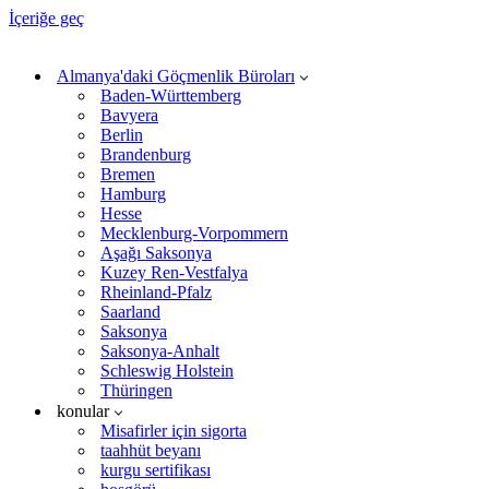
İçeriğe geç
Almanya'daki Göçmenlik Büroları
Baden-Württemberg
Bavyera
Berlin
Brandenburg
Bremen
Hamburg
Hesse
Mecklenburg-Vorpommern
Aşağı Saksonya
Kuzey Ren-Vestfalya
Rheinland-Pfalz
Saarland
Saksonya
Saksonya-Anhalt
Schleswig Holstein
Thüringen
konular
Misafirler için sigorta
taahhüt beyanı
kurgu sertifikası