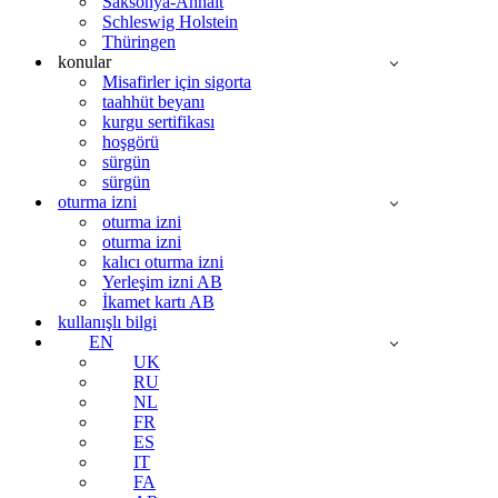
Saksonya-Anhalt
Schleswig Holstein
Thüringen
konular
Misafirler için sigorta
taahhüt beyanı
kurgu sertifikası
hoşgörü
sürgün
sürgün
oturma izni
oturma izni
oturma izni
kalıcı oturma izni
Yerleşim izni AB
İkamet kartı AB
kullanışlı bilgi
EN
UK
RU
NL
FR
ES
IT
FA