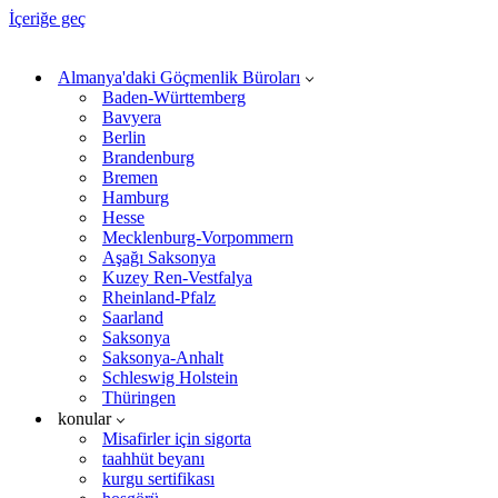
İçeriğe geç
Almanya'daki Göçmenlik Büroları
Baden-Württemberg
Bavyera
Berlin
Brandenburg
Bremen
Hamburg
Hesse
Mecklenburg-Vorpommern
Aşağı Saksonya
Kuzey Ren-Vestfalya
Rheinland-Pfalz
Saarland
Saksonya
Saksonya-Anhalt
Schleswig Holstein
Thüringen
konular
Misafirler için sigorta
taahhüt beyanı
kurgu sertifikası