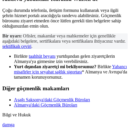
Çoğu durumda telefonla, iletişim formunu kullanarak veya ilgili
şehrin hizmet portalı aracılığıyla randevu alabilirsiniz. Göçmenlik
bürosunu ziyaret etmeden önce lütfen gerekli tüm belgelere sahip
olduğunuzdan emin olun.
Bir uyarı:
Ofisler, makamlar veya mahkemeler için genellikle
aşağıdaki belgelere, sertifikalara veya sertifikalara ihtiyacınız vardır.
sektifikalı çeviri
.
Birlikte
taahhüt beyanı
yurtdışından gelen ziyaretçilerin
Almanya'ya girmesine izin verebilirsiniz.
Yurt dışından ziyaretçi mi bekliyorsunuz?
Birlikte
Yabancı
misafirler için seyahat sağlık sigortası
* Almanya ve Avrupa'da
tamamen korunuyorsunuz.
Diğer göçmenlik makamları
Aşağı Saksonya'daki Göçmenlik Büroları
Almanya'daki Göçmenlik Büroları
Bilgi ve Hukuk
damga