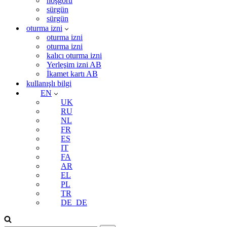
hoşgörü
sürgün
sürgün
oturma izni
oturma izni
oturma izni
kalıcı oturma izni
Yerleşim izni AB
İkamet kartı AB
kullanışlı bilgi
EN
UK
RU
NL
FR
ES
IT
FA
AR
EL
PL
TR
DE_DE