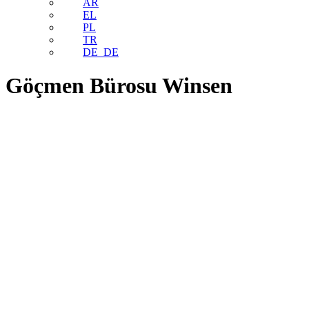
AR
EL
PL
TR
DE_DE
Göçmen Bürosu Winsen