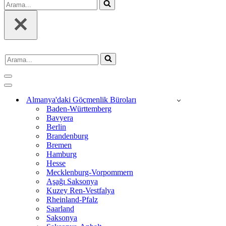
Arama...
Arama...
Dolaşım
menüsü
Dolaşım
menüsü
Almanya'daki Göçmenlik Büroları
Baden-Württemberg
Bavyera
Berlin
Brandenburg
Bremen
Hamburg
Hesse
Mecklenburg-Vorpommern
Aşağı Saksonya
Kuzey Ren-Vestfalya
Rheinland-Pfalz
Saarland
Saksonya