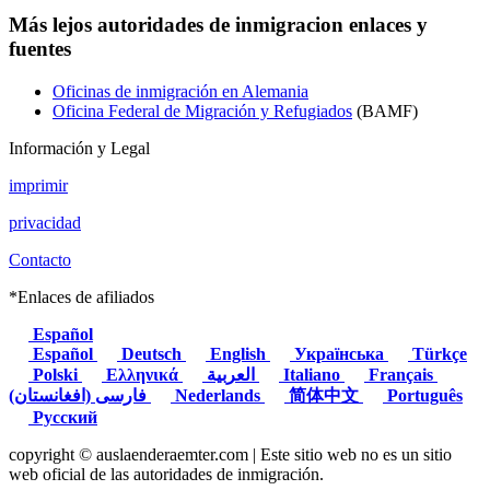
Más lejos
autoridades de inmigracion
enlaces y
fuentes
Oficinas de inmigración en Alemania
Oficina Federal de Migración y Refugiados
(BAMF)
Información y Legal
imprimir
privacidad
Contacto
*Enlaces de afiliados
Español
Español
Deutsch
English
Українська
Türkçe
Polski
Ελληνικά
العربية
Italiano
Français
(فارسی (افغانستان
Nederlands
简体中文
Português
Русский
copyright © auslaenderaemter.com | Este sitio web no es un sitio
web oficial de las autoridades de inmigración.