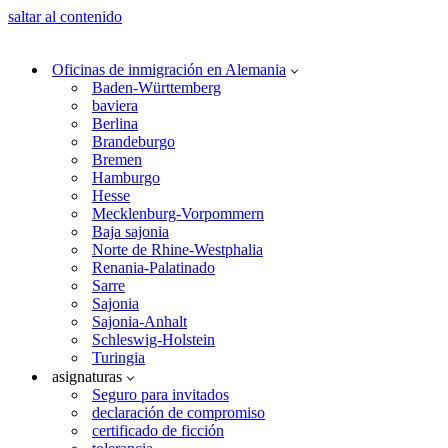
saltar al contenido
Oficinas de inmigración en Alemania
Baden-Württemberg
baviera
Berlina
Brandeburgo
Bremen
Hamburgo
Hesse
Mecklenburg-Vorpommern
Baja sajonia
Norte de Rhine-Westphalia
Renania-Palatinado
Sarre
Sajonia
Sajonia-Anhalt
Schleswig-Holstein
Turingia
asignaturas
Seguro para invitados
declaración de compromiso
certificado de ficción