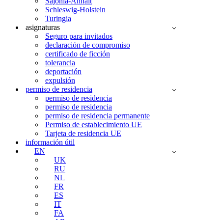
Sajonia-Anhalt
Schleswig-Holstein
Turingia
asignaturas
Seguro para invitados
declaración de compromiso
certificado de ficción
tolerancia
deportación
expulsión
permiso de residencia
permiso de residencia
permiso de residencia
permiso de residencia permanente
Permiso de establecimiento UE
Tarjeta de residencia UE
información útil
EN
UK
RU
NL
FR
ES
IT
FA