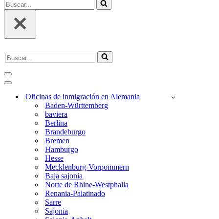
Buscar...
Buscar...
Menú
de
Menú
Navegación
de
Oficinas de inmigración en Alemania
Navegación
Baden-Württemberg
baviera
Berlina
Brandeburgo
Bremen
Hamburgo
Hesse
Mecklenburg-Vorpommern
Baja sajonia
Norte de Rhine-Westphalia
Renania-Palatinado
Sarre
Sajonia