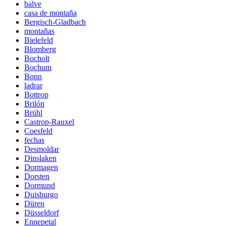
balve
casa de montaña
Bergisch-Gladbach
montañas
Bielefeld
Blomberg
Bocholt
Bochum
Bonn
ladrar
Bottrop
Brilón
Brühl
Castrop-Rauxel
Coesfeld
fechas
Desmoldar
Dinslaken
Dormagen
Dorsten
Dormund
Duisburgo
Düren
Düsseldorf
Ennepetal