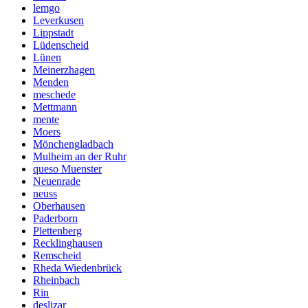
lemgo
Leverkusen
Lippstadt
Lüdenscheid
Lünen
Meinerzhagen
Menden
meschede
Mettmann
mente
Moers
Mönchengladbach
Mulheim an der Ruhr
queso Muenster
Neuenrade
neuss
Oberhausen
Paderborn
Plettenberg
Recklinghausen
Remscheid
Rheda Wiedenbrück
Rheinbach
Rin
deslizar