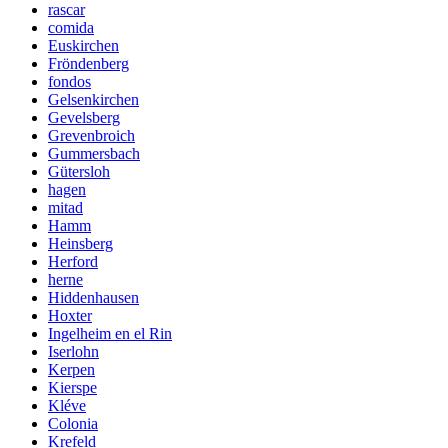
rascar
comida
Euskirchen
Fröndenberg
fondos
Gelsenkirchen
Gevelsberg
Grevenbroich
Gummersbach
Gütersloh
hagen
mitad
Hamm
Heinsberg
Herford
herne
Hiddenhausen
Hoxter
Ingelheim en el Rin
Iserlohn
Kerpen
Kierspe
Kléve
Colonia
Krefeld