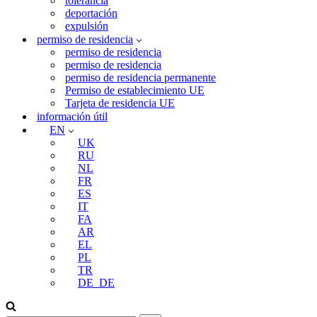
tolerancia
deportación
expulsión
permiso de residencia
permiso de residencia
permiso de residencia
permiso de residencia permanente
Permiso de establecimiento UE
Tarjeta de residencia UE
información útil
EN
UK
RU
NL
FR
ES
IT
FA
AR
EL
PL
TR
DE_DE