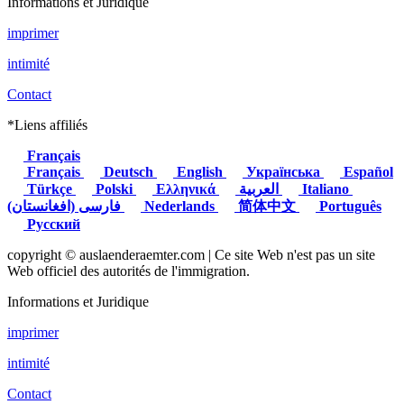
Informations et Juridique
imprimer
intimité
Contact
*Liens affiliés
Français
Français
Deutsch
English
Українська
Español
Türkçe
Polski
Ελληνικά
العربية
Italiano
(فارسی (افغانستان
Nederlands
简体中文
Português
Русский
copyright © auslaenderaemter.com | Ce site Web n'est pas un site
Web officiel des autorités de l'immigration.
Informations et Juridique
imprimer
intimité
Contact