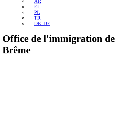
AR
EL
PL
TR
DE_DE
Office de l'immigration de
Brême