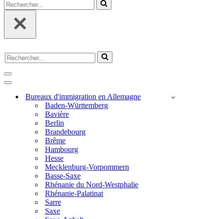
Rechercher...
Rechercher...
Menu
de
Menu
navigation
de
Bureaux d'immigration en Allemagne
navigation
Baden-Württemberg
Bavière
Berlin
Brandebourg
Brême
Hambourg
Hesse
Mecklenburg-Vorpommern
Basse-Saxe
Rhénanie du Nord-Westphalie
Rhénanie-Palatinat
Sarre
Saxe