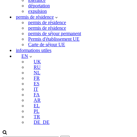
tolérance
déportation
expulsion
permis de résidence
permis de résidence
permis de résidence
permis de séjour permanent
Permis d'établissement UE
Carte de séjour UE
informations utiles
EN
UK
RU
NL
FR
ES
IT
FA
AR
EL
PL
TR
DE_DE