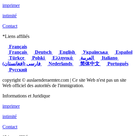
imprimer
intimité
Contact
*Liens affiliés
Français
Français
Deutsch
English
Українська
Español
Türkçe
Polski
Ελληνικά
العربية
Italiano
(فارسی (افغانستان
Nederlands
简体中文
Português
Русский
copyright © auslaenderaemter.com | Ce site Web n'est pas un site
Web officiel des autorités de l'immigration.
Informations et Juridique
imprimer
intimité
Contact