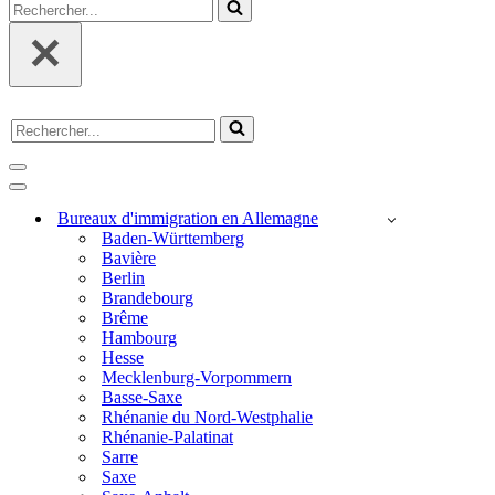
Rechercher...
Rechercher...
Menu
de
Menu
navigation
de
Bureaux d'immigration en Allemagne
navigation
Baden-Württemberg
Bavière
Berlin
Brandebourg
Brême
Hambourg
Hesse
Mecklenburg-Vorpommern
Basse-Saxe
Rhénanie du Nord-Westphalie
Rhénanie-Palatinat
Sarre
Saxe