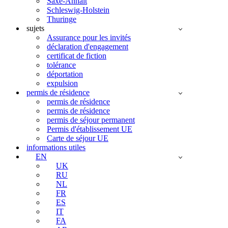
Saxe-Anhalt
Schleswig-Holstein
Thuringe
sujets
Assurance pour les invités
déclaration d'engagement
certificat de fiction
tolérance
déportation
expulsion
permis de résidence
permis de résidence
permis de résidence
permis de séjour permanent
Permis d'établissement UE
Carte de séjour UE
informations utiles
EN
UK
RU
NL
FR
ES
IT
FA