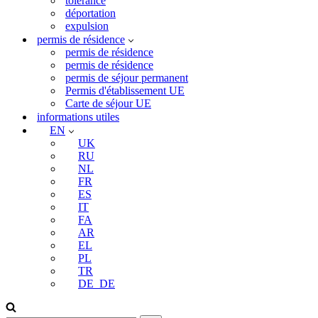
tolérance
déportation
expulsion
permis de résidence
permis de résidence
permis de résidence
permis de séjour permanent
Permis d'établissement UE
Carte de séjour UE
informations utiles
EN
UK
RU
NL
FR
ES
IT
FA
AR
EL
PL
TR
DE_DE