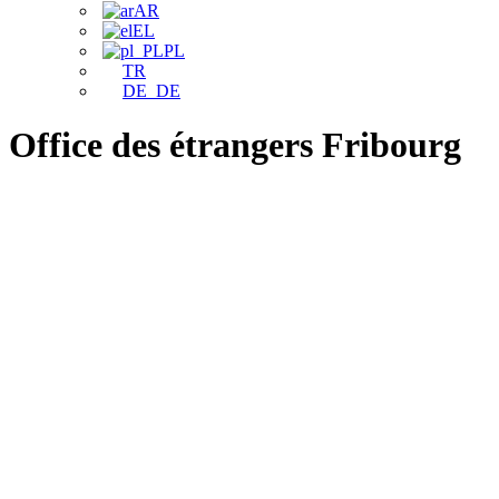
AR
EL
PL
TR
DE_DE
Office des étrangers Fribourg