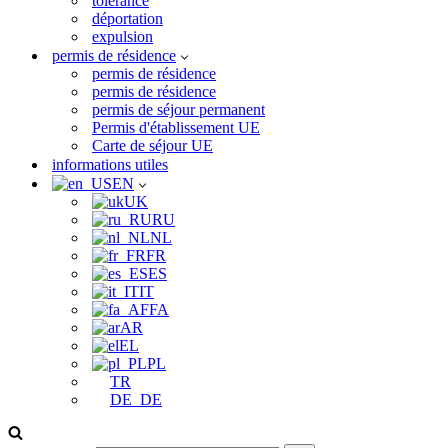
tolérance
déportation
expulsion
permis de résidence
permis de résidence
permis de résidence
permis de séjour permanent
Permis d'établissement UE
Carte de séjour UE
informations utiles
EN
UK
RU
NL
FR
ES
IT
FA
AR
EL
PL
TR
DE_DE