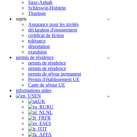
Saxe-Anhalt
Schleswig-Holstein
Thuringe
sujets
Assurance pour les invités
déclaration d'engagement
certificat de fiction
tolérance
déportation
expulsion
permis de résidence
permis de résidence
permis de résidence
permis de séjour permanent
Permis d'établissement UE
Carte de séjour UE
informations utiles
EN
UK
RU
NL
FR
ES
IT
FA