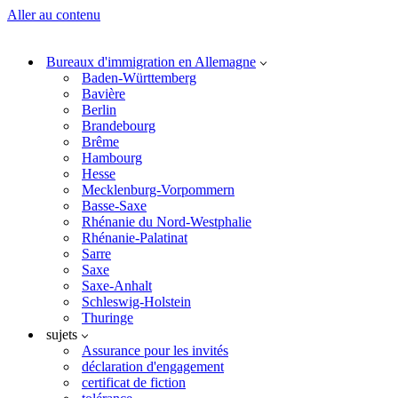
Aller au contenu
Bureaux d'immigration en Allemagne
Baden-Württemberg
Bavière
Berlin
Brandebourg
Brême
Hambourg
Hesse
Mecklenburg-Vorpommern
Basse-Saxe
Rhénanie du Nord-Westphalie
Rhénanie-Palatinat
Sarre
Saxe
Saxe-Anhalt
Schleswig-Holstein
Thuringe
sujets
Assurance pour les invités
déclaration d'engagement
certificat de fiction