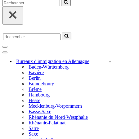
Rechercher...
Rechercher...
Menu
de
Menu
navigation
de
Bureaux d'immigration en Allemagne
navigation
Baden-Württemberg
Bavière
Berlin
Brandebourg
Brême
Hambourg
Hesse
Mecklenburg-Vorpommern
Basse-Saxe
Rhénanie du Nord-Westphalie
Rhénanie-Palatinat
Sarre
Saxe