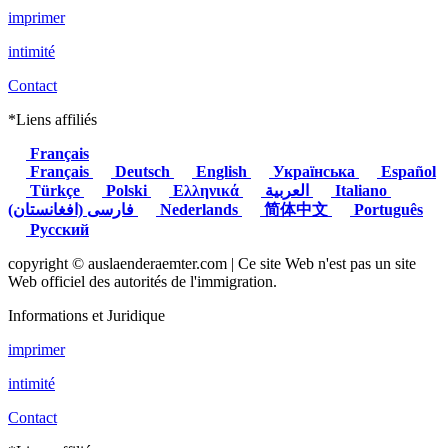
imprimer
intimité
Contact
*Liens affiliés
Français
Français
Deutsch
English
Українська
Español
Türkçe
Polski
Ελληνικά
العربية
Italiano
(فارسی (افغانستان
Nederlands
简体中文
Português
Русский
copyright © auslaenderaemter.com | Ce site Web n'est pas un site
Web officiel des autorités de l'immigration.
Informations et Juridique
imprimer
intimité
Contact