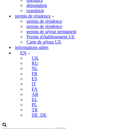
tolérance
déportation
expulsion
permis de résidence
permis de résidence
permis de résidence
permis de séjour permanent
Permis d'établissement UE
Carte de séjour UE
informations utiles
EN
UK
RU
NL
FR
ES
IT
FA
AR
EL
PL
TR
DE_DE