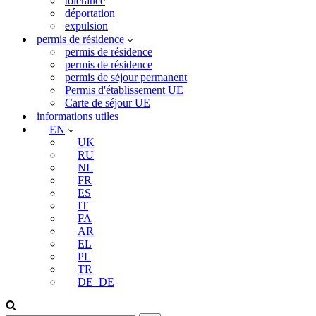
tolérance
déportation
expulsion
permis de résidence
permis de résidence
permis de résidence
permis de séjour permanent
Permis d'établissement UE
Carte de séjour UE
informations utiles
EN
UK
RU
NL
FR
ES
IT
FA
AR
EL
PL
TR
DE_DE