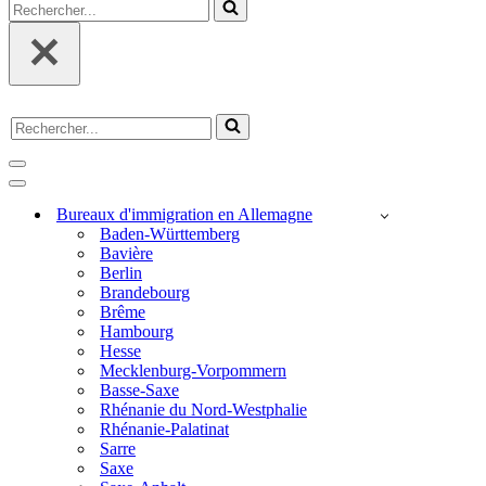
Rechercher...
Rechercher...
Menu
de
Menu
navigation
de
Bureaux d'immigration en Allemagne
navigation
Baden-Württemberg
Bavière
Berlin
Brandebourg
Brême
Hambourg
Hesse
Mecklenburg-Vorpommern
Basse-Saxe
Rhénanie du Nord-Westphalie
Rhénanie-Palatinat
Sarre
Saxe