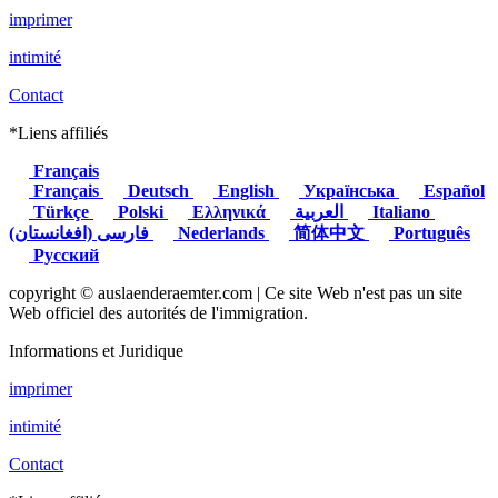
imprimer
intimité
Contact
*Liens affiliés
Français
Français
Deutsch
English
Українська
Español
Türkçe
Polski
Ελληνικά
العربية
Italiano
(فارسی (افغانستان
Nederlands
简体中文
Português
Русский
copyright © auslaenderaemter.com | Ce site Web n'est pas un site
Web officiel des autorités de l'immigration.
Informations et Juridique
imprimer
intimité
Contact