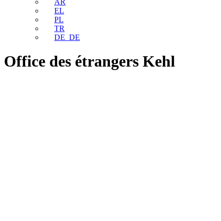
AR
EL
PL
TR
DE_DE
Office des étrangers Kehl