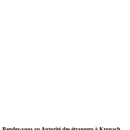
Rendez-vous au
Autorité des étrangers
à Kronach