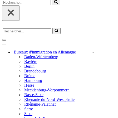
Rechercher...
Rechercher...
Menu
de
Menu
navigation
de
Bureaux d'immigration en Allemagne
navigation
Baden-Württemberg
Bavière
Berlin
Brandebourg
Brême
Hambourg
Hesse
Mecklenburg-Vorpommern
Basse-Saxe
Rhénanie du Nord-Westphalie
Rhénanie-Palatinat
Sarre
Saxe