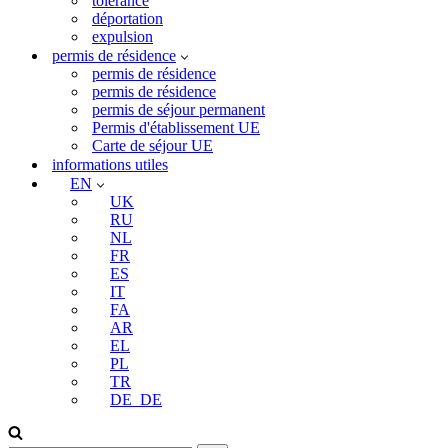
tolérance
déportation
expulsion
permis de résidence
permis de résidence
permis de résidence
permis de séjour permanent
Permis d'établissement UE
Carte de séjour UE
informations utiles
EN
UK
RU
NL
FR
ES
IT
FA
AR
EL
PL
TR
DE_DE