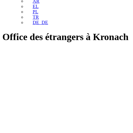
AR
EL
PL
TR
DE_DE
Office des étrangers à Kronach