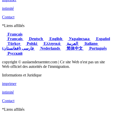
intimité
Contact
*Liens affiliés
Français
Français
Deutsch
English
Українська
Español
Türkçe
Polski
Ελληνικά
العربية
Italiano
(فارسی (افغانستان
Nederlands
简体中文
Português
Русский
copyright © auslaenderaemter.com | Ce site Web n'est pas un site
Web officiel des autorités de l'immigration.
Informations et Juridique
imprimer
intimité
Contact
*Liens affiliés