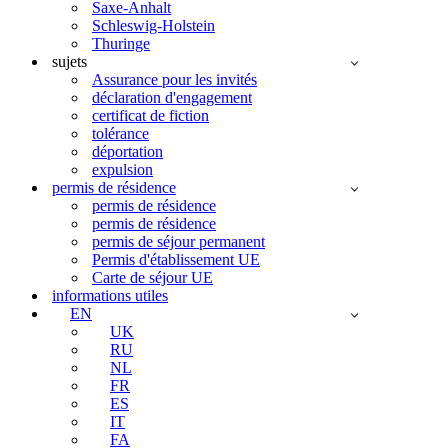
Saxe-Anhalt
Schleswig-Holstein
Thuringe
sujets
Assurance pour les invités
déclaration d'engagement
certificat de fiction
tolérance
déportation
expulsion
permis de résidence
permis de résidence
permis de résidence
permis de séjour permanent
Permis d'établissement UE
Carte de séjour UE
informations utiles
EN
UK
RU
NL
FR
ES
IT
FA