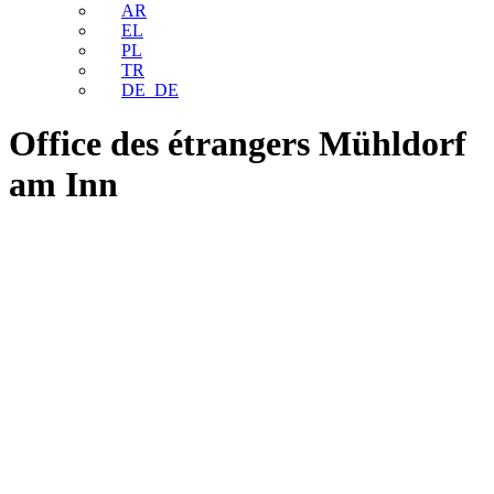
AR
EL
PL
TR
DE_DE
Office des étrangers Mühldorf
am Inn