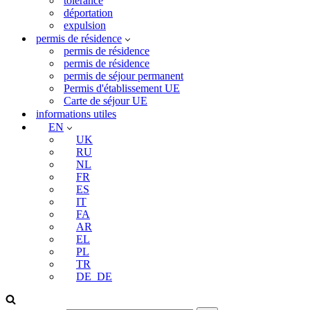
tolérance
déportation
expulsion
permis de résidence
permis de résidence
permis de résidence
permis de séjour permanent
Permis d'établissement UE
Carte de séjour UE
informations utiles
EN
UK
RU
NL
FR
ES
IT
FA
AR
EL
PL
TR
DE_DE