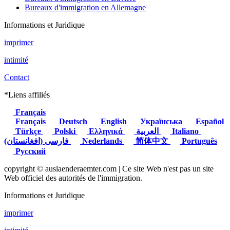
Bureaux d'immigration en Allemagne
Informations et Juridique
imprimer
intimité
Contact
*Liens affiliés
Français
Français
Deutsch
English
Українська
Español
Türkçe
Polski
Ελληνικά
العربية
Italiano
(فارسی (افغانستان
Nederlands
简体中文
Português
Русский
copyright © auslaenderaemter.com | Ce site Web n'est pas un site
Web officiel des autorités de l'immigration.
Informations et Juridique
imprimer