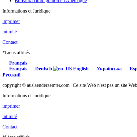
Bureaux d'immigration en Allemagne
Informations et Juridique
imprimer
intimité
Contact
*Liens affiliés
Français
Français
Deutsch
English
Українська
Esp
Русский
copyright © auslaenderaemter.com | Ce site Web n'est pas un site Web o
Informations et Juridique
imprimer
intimité
Contact