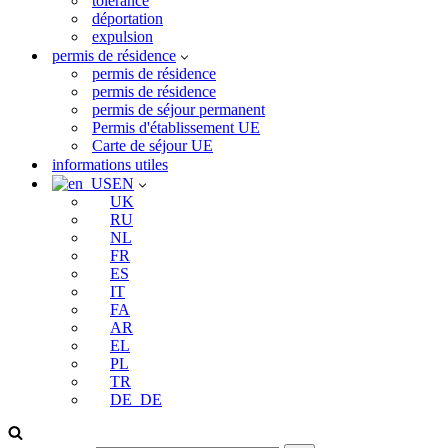
tolérance
déportation
expulsion
permis de résidence
permis de résidence
permis de résidence
permis de séjour permanent
Permis d'établissement UE
Carte de séjour UE
informations utiles
EN
UK
RU
NL
FR
ES
IT
FA
AR
EL
PL
TR
DE_DE