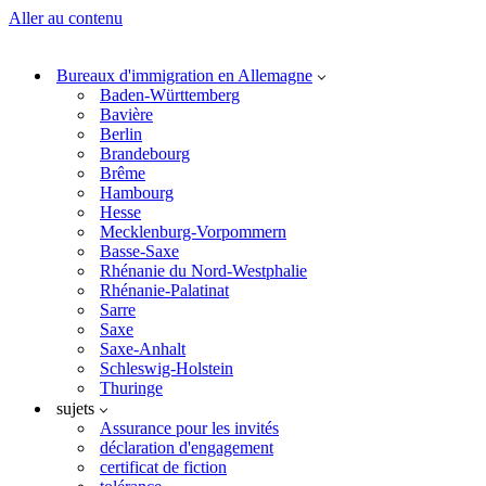
Aller au contenu
Bureaux d'immigration en Allemagne
Baden-Württemberg
Bavière
Berlin
Brandebourg
Brême
Hambourg
Hesse
Mecklenburg-Vorpommern
Basse-Saxe
Rhénanie du Nord-Westphalie
Rhénanie-Palatinat
Sarre
Saxe
Saxe-Anhalt
Schleswig-Holstein
Thuringe
sujets
Assurance pour les invités
déclaration d'engagement
certificat de fiction