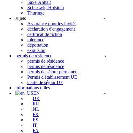
Saxe-Anhalt
Schleswig-Holstein
Thuringe
sujets
Assurance pour les invités
déclaration d'engagement
certificat de fiction
tolérance
déportation
expulsion
permis de résidence
permis de résidence
permis de résidence
permis de séjour permanent
Permis d'établissement UE
Carte de séjour UE
informations utiles
EN
UK
RU
NL
FR
ES
IT
FA