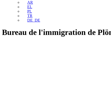
AR
EL
PL
TR
DE_DE
Bureau de l'immigration de Plö