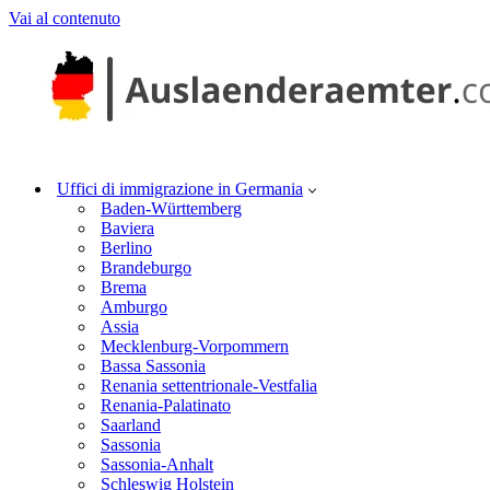
Vai al contenuto
Uffici di immigrazione in Germania
Baden-Württemberg
Baviera
Berlino
Brandeburgo
Brema
Amburgo
Assia
Mecklenburg-Vorpommern
Bassa Sassonia
Renania settentrionale-Vestfalia
Renania-Palatinato
Saarland
Sassonia
Sassonia-Anhalt
Schleswig Holstein