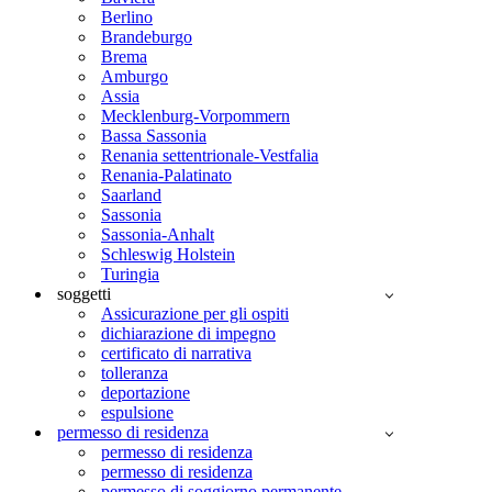
Berlino
Brandeburgo
Brema
Amburgo
Assia
Mecklenburg-Vorpommern
Bassa Sassonia
Renania settentrionale-Vestfalia
Renania-Palatinato
Saarland
Sassonia
Sassonia-Anhalt
Schleswig Holstein
Turingia
soggetti
Assicurazione per gli ospiti
dichiarazione di impegno
certificato di narrativa
tolleranza
deportazione
espulsione
permesso di residenza
permesso di residenza
permesso di residenza
permesso di soggiorno permanente