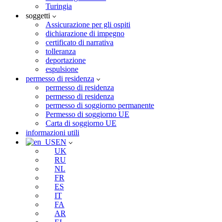
Turingia
soggetti
Assicurazione per gli ospiti
dichiarazione di impegno
certificato di narrativa
tolleranza
deportazione
espulsione
permesso di residenza
permesso di residenza
permesso di residenza
permesso di soggiorno permanente
Permesso di soggiorno UE
Carta di soggiorno UE
informazioni utili
EN
UK
RU
NL
FR
ES
IT
FA
AR