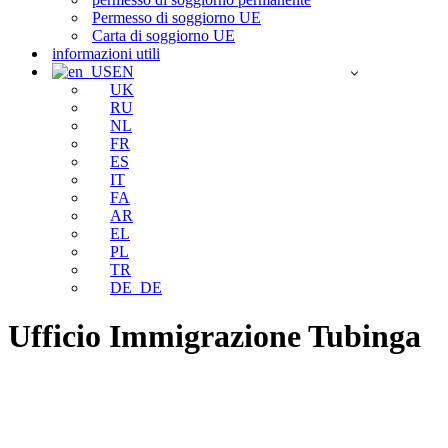
Permesso di soggiorno UE
Carta di soggiorno UE
informazioni utili
EN
UK
RU
NL
FR
ES
IT
FA
AR
EL
PL
TR
DE_DE
Ufficio Immigrazione Tubinga