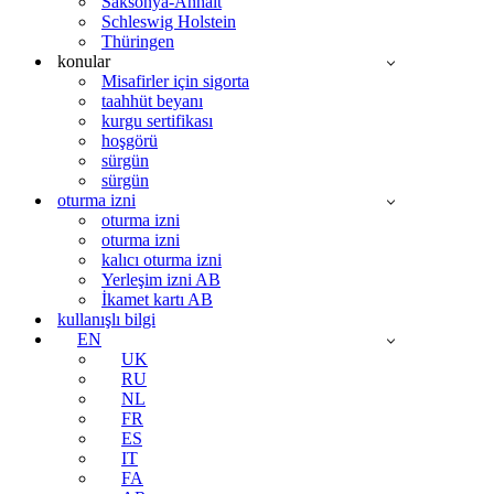
Saksonya-Anhalt
Schleswig Holstein
Thüringen
konular
Misafirler için sigorta
taahhüt beyanı
kurgu sertifikası
hoşgörü
sürgün
sürgün
oturma izni
oturma izni
oturma izni
kalıcı oturma izni
Yerleşim izni AB
İkamet kartı AB
kullanışlı bilgi
EN
UK
RU
NL
FR
ES
IT
FA