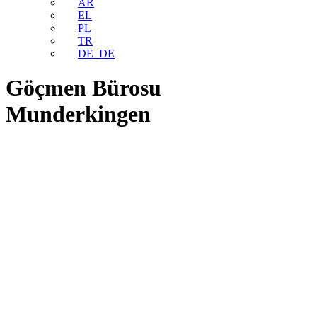
AR
EL
PL
TR
DE_DE
Göçmen Bürosu
Munderkingen