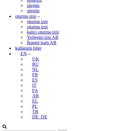
hoşgörü
sürgün
sürgün
oturma izni
oturma izni
oturma izni
kalıcı oturma izni
Yerleşim izni AB
İkamet kartı AB
kullanışlı bilgi
EN
UK
RU
NL
FR
ES
IT
FA
AR
EL
PL
TR
DE_DE