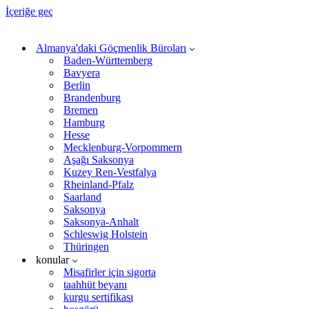
İçeriğe geç
Almanya'daki Göçmenlik Büroları
Baden-Württemberg
Bavyera
Berlin
Brandenburg
Bremen
Hamburg
Hesse
Mecklenburg-Vorpommern
Aşağı Saksonya
Kuzey Ren-Vestfalya
Rheinland-Pfalz
Saarland
Saksonya
Saksonya-Anhalt
Schleswig Holstein
Thüringen
konular
Misafirler için sigorta
taahhüt beyanı
kurgu sertifikası