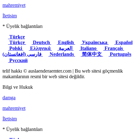
mahremiyet
İletişim
* Üyelik bağlantıları
Türkçe
Türkçe
Deutsch
English
Українська
Español
Polski
Ελληνικά
العربية
Italiano
Français
(فارسی (افغانستان
Nederlands
简体中文
Português
Русский
telif hakkı © auslaenderaemter.com | Bu web sitesi göçmenlik
makamlarının resmi bir web sitesi değildir.
Bilgi ve Hukuk
damga
mahremiyet
İletişim
* Üyelik bağlantıları