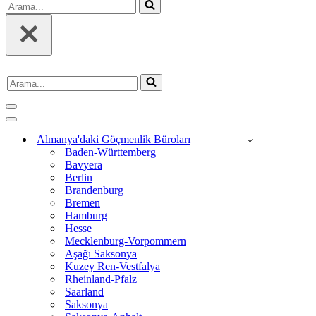
Arama...
Arama...
Dolaşım
menüsü
Dolaşım
menüsü
Almanya'daki Göçmenlik Büroları
Baden-Württemberg
Bavyera
Berlin
Brandenburg
Bremen
Hamburg
Hesse
Mecklenburg-Vorpommern
Aşağı Saksonya
Kuzey Ren-Vestfalya
Rheinland-Pfalz
Saarland
Saksonya