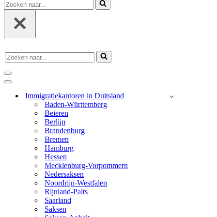
Zoeken
naar...
Zoeken
naar...
navigatie
menu
navigatie
menu
Immigratiekantoren in Duitsland
Baden-Württemberg
Beieren
Berlijn
Brandenburg
Bremen
Hamburg
Hessen
Mecklenburg-Vorpommern
Nedersaksen
Noordrijn-Westfalen
Rijnland-Palts
Saarland
Saksen