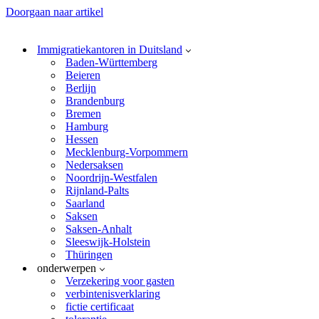
Doorgaan naar artikel
Immigratiekantoren in Duitsland
Baden-Württemberg
Beieren
Berlijn
Brandenburg
Bremen
Hamburg
Hessen
Mecklenburg-Vorpommern
Nedersaksen
Noordrijn-Westfalen
Rijnland-Palts
Saarland
Saksen
Saksen-Anhalt
Sleeswijk-Holstein
Thüringen
onderwerpen
Verzekering voor gasten
verbintenisverklaring
fictie certificaat