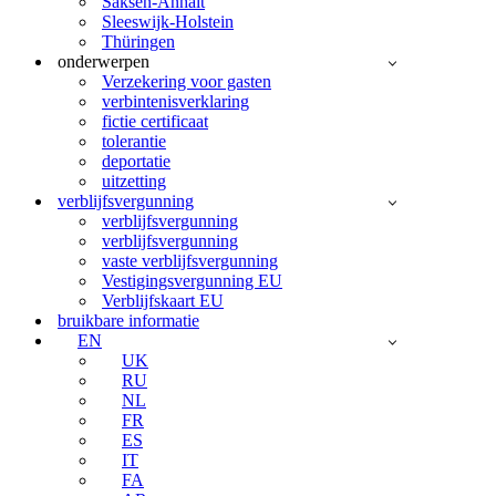
Saksen-Anhalt
Sleeswijk-Holstein
Thüringen
onderwerpen
Verzekering voor gasten
verbintenisverklaring
fictie certificaat
tolerantie
deportatie
uitzetting
verblijfsvergunning
verblijfsvergunning
verblijfsvergunning
vaste verblijfsvergunning
Vestigingsvergunning EU
Verblijfskaart EU
bruikbare informatie
EN
UK
RU
NL
FR
ES
IT
FA