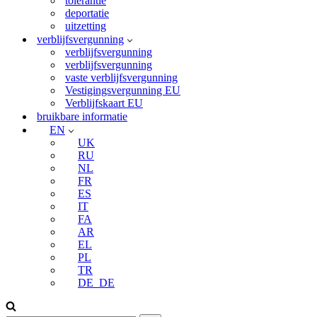
tolerantie
deportatie
uitzetting
verblijfsvergunning
verblijfsvergunning
verblijfsvergunning
vaste verblijfsvergunning
Vestigingsvergunning EU
Verblijfskaart EU
bruikbare informatie
EN
UK
RU
NL
FR
ES
IT
FA
AR
EL
PL
TR
DE_DE