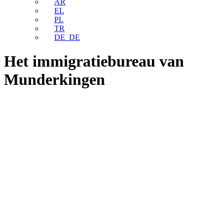
AR
EL
PL
TR
DE_DE
Het immigratiebureau van
Munderkingen