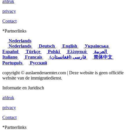
afdruk
privacy
Contact
*Partnerlinks
Nederlands
Nederlands
Deutsch
English
Українська
Español
Türkçe
Polski
Ελληνικά
العربية
Italiano
Français
(فارسی (افغانستان
简体中文
Português
Русский
copyright © auslaenderaemter.com | Deze website is geen officiële
website van de immigratiedienst.
Informatie en Juridisch
afdruk
privacy
Contact
*Partnerlinks