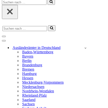
Suchen
nach …
Suchen
nach …
Navigations-
Menü
Navigations-
Menü
Ausländerämter in Deutschland
Baden-Württemberg
Bayern
Berlin
Brandenburg
Bremen
Hamburg
Hessen
Mecklenburg-Vorpommern
Niedersachsen
Nordrhein-Westfalen
Rheinland-Pfalz
Saarland
Sachsen