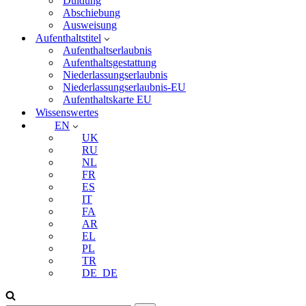
Duldung
Abschiebung
Ausweisung
Aufenthaltstitel
Aufenthaltserlaubnis
Aufenthaltsgestattung
Niederlassungserlaubnis
Niederlassungserlaubnis-EU
Aufenthaltskarte EU
Wissenswertes
EN
UK
RU
NL
FR
ES
IT
FA
AR
EL
PL
TR
DE_DE