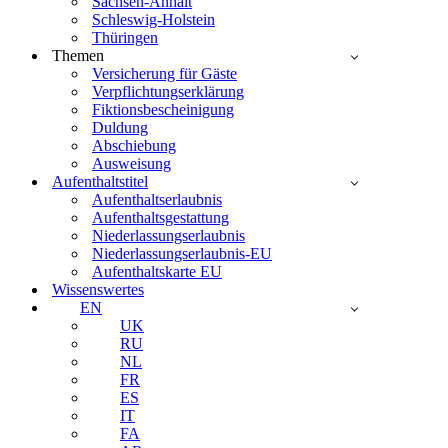
Sachsen-Anhalt
Schleswig-Holstein
Thüringen
Themen
Versicherung für Gäste
Verpflichtungserklärung
Fiktionsbescheinigung
Duldung
Abschiebung
Ausweisung
Aufenthaltstitel
Aufenthaltserlaubnis
Aufenthaltsgestattung
Niederlassungserlaubnis
Niederlassungserlaubnis-EU
Aufenthaltskarte EU
Wissenswertes
EN
UK
RU
NL
FR
ES
IT
FA