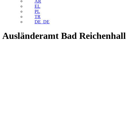
AR
EL
PL
TR
DE_DE
Ausländeramt Bad Reichenhall