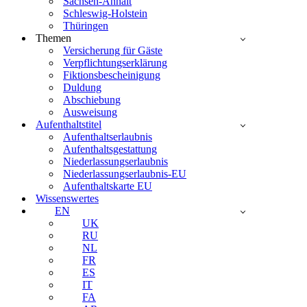
Sachsen-Anhalt
Schleswig-Holstein
Thüringen
Themen
Versicherung für Gäste
Verpflichtungserklärung
Fiktionsbescheinigung
Duldung
Abschiebung
Ausweisung
Aufenthaltstitel
Aufenthaltserlaubnis
Aufenthaltsgestattung
Niederlassungserlaubnis
Niederlassungserlaubnis-EU
Aufenthaltskarte EU
Wissenswertes
EN
UK
RU
NL
FR
ES
IT
FA