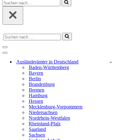
Suchen
nach …
Suchen
nach …
Navigations-
Menü
Navigations-
Menü
Ausländerämter in Deutschland
Baden-Württemberg
Bayern
Berlin
Brandenburg
Bremen
Hamburg
Hessen
Mecklenburg-Vorpommern
Niedersachsen
Nordrhein-Westfalen
Rheinland-Pfalz
Saarland
Sachsen