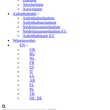
Duldung
Abschiebung
Ausweisung
Aufenthaltstitel
Aufenthaltserlaubnis
Aufenthaltsgestattung
Niederlassungserlaubnis
Niederlassungserlaubnis-EU
Aufenthaltskarte EU
Wissenswertes
EN
UK
RU
NL
FR
ES
IT
FA
AR
EL
PL
TR
DE_DE