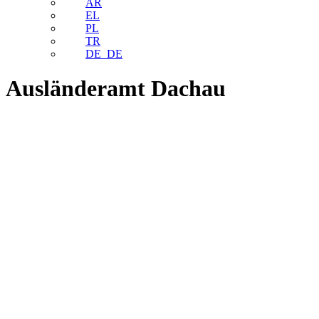
AR
EL
PL
TR
DE_DE
Ausländeramt Dachau