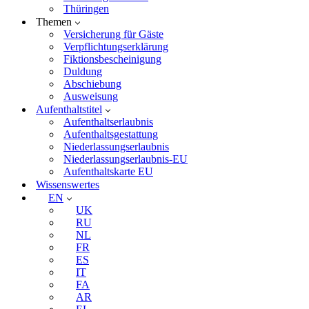
Thüringen
Themen
Versicherung für Gäste
Verpflichtungserklärung
Fiktionsbescheinigung
Duldung
Abschiebung
Ausweisung
Aufenthaltstitel
Aufenthaltserlaubnis
Aufenthaltsgestattung
Niederlassungserlaubnis
Niederlassungserlaubnis-EU
Aufenthaltskarte EU
Wissenswertes
EN
UK
RU
NL
FR
ES
IT
FA
AR