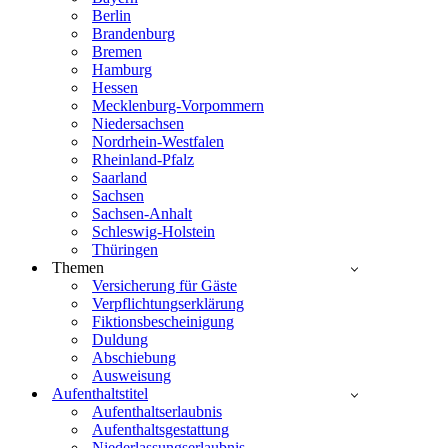
Berlin
Brandenburg
Bremen
Hamburg
Hessen
Mecklenburg-Vorpommern
Niedersachsen
Nordrhein-Westfalen
Rheinland-Pfalz
Saarland
Sachsen
Sachsen-Anhalt
Schleswig-Holstein
Thüringen
Themen
Versicherung für Gäste
Verpflichtungserklärung
Fiktionsbescheinigung
Duldung
Abschiebung
Ausweisung
Aufenthaltstitel
Aufenthaltserlaubnis
Aufenthaltsgestattung
Niederlassungserlaubnis