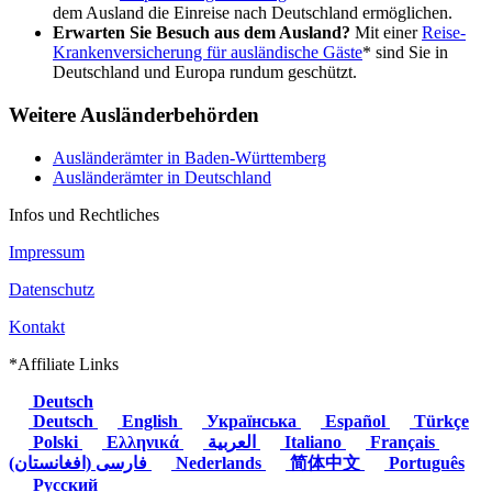
dem Ausland die Einreise nach Deutschland ermöglichen.
Erwarten Sie Besuch aus dem Ausland?
Mit einer
Reise-
Krankenversicherung für ausländische Gäste
* sind Sie in
Deutschland und Europa rundum geschützt.
Weitere Ausländerbehörden
Ausländerämter in Baden-Württemberg
Ausländerämter in Deutschland
Infos und Rechtliches
Impressum
Datenschutz
Kontakt
*Affiliate Links
Deutsch
Deutsch
English
Українська
Español
Türkçe
Polski
Ελληνικά
العربية
Italiano
Français
(فارسی (افغانستان
Nederlands
简体中文
Português
Русский