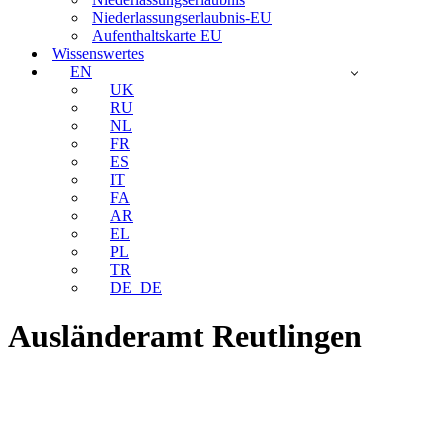
Niederlassungserlaubnis-EU
Aufenthaltskarte EU
Wissenswertes
EN
UK
RU
NL
FR
ES
IT
FA
AR
EL
PL
TR
DE_DE
Ausländeramt Reutlingen