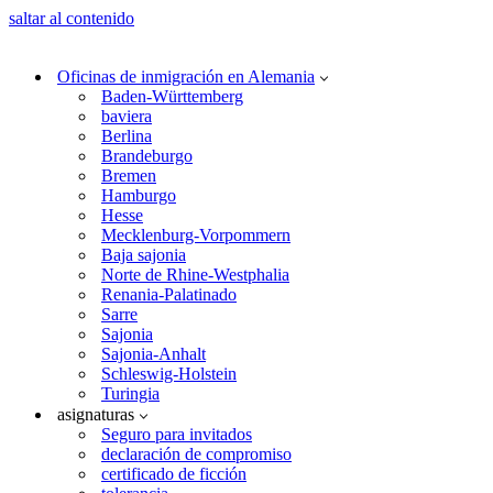
saltar al contenido
Oficinas de inmigración en Alemania
Baden-Württemberg
baviera
Berlina
Brandeburgo
Bremen
Hamburgo
Hesse
Mecklenburg-Vorpommern
Baja sajonia
Norte de Rhine-Westphalia
Renania-Palatinado
Sarre
Sajonia
Sajonia-Anhalt
Schleswig-Holstein
Turingia
asignaturas
Seguro para invitados
declaración de compromiso
certificado de ficción