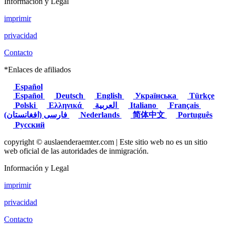
Información y Legal
imprimir
privacidad
Contacto
*Enlaces de afiliados
Español
Español
Deutsch
English
Українська
Türkçe
Polski
Ελληνικά
العربية
Italiano
Français
(فارسی (افغانستان
Nederlands
简体中文
Português
Русский
copyright © auslaenderaemter.com | Este sitio web no es un sitio
web oficial de las autoridades de inmigración.
Información y Legal
imprimir
privacidad
Contacto