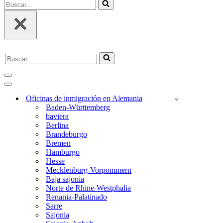
Buscar...
Buscar...
Menú
de
Menú
Navegación
de
Oficinas de inmigración en Alemania
Navegación
Baden-Württemberg
baviera
Berlina
Brandeburgo
Bremen
Hamburgo
Hesse
Mecklenburg-Vorpommern
Baja sajonia
Norte de Rhine-Westphalia
Renania-Palatinado
Sarre
Sajonia