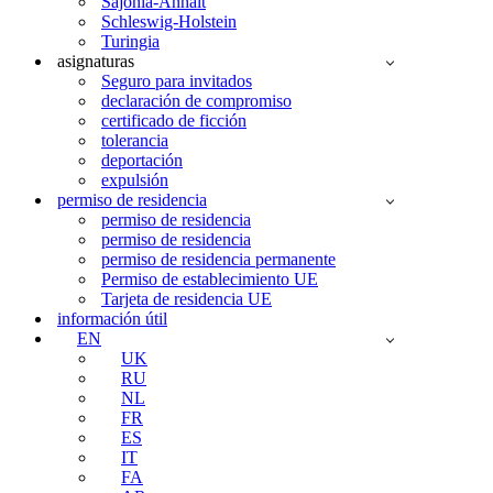
Sajonia-Anhalt
Schleswig-Holstein
Turingia
asignaturas
Seguro para invitados
declaración de compromiso
certificado de ficción
tolerancia
deportación
expulsión
permiso de residencia
permiso de residencia
permiso de residencia
permiso de residencia permanente
Permiso de establecimiento UE
Tarjeta de residencia UE
información útil
EN
UK
RU
NL
FR
ES
IT
FA