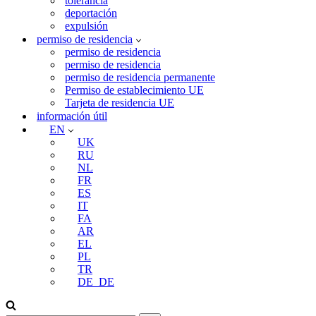
tolerancia
deportación
expulsión
permiso de residencia
permiso de residencia
permiso de residencia
permiso de residencia permanente
Permiso de establecimiento UE
Tarjeta de residencia UE
información útil
EN
UK
RU
NL
FR
ES
IT
FA
AR
EL
PL
TR
DE_DE