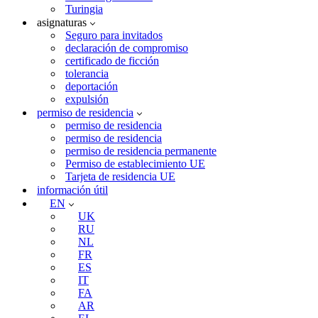
Turingia
asignaturas
Seguro para invitados
declaración de compromiso
certificado de ficción
tolerancia
deportación
expulsión
permiso de residencia
permiso de residencia
permiso de residencia
permiso de residencia permanente
Permiso de establecimiento UE
Tarjeta de residencia UE
información útil
EN
UK
RU
NL
FR
ES
IT
FA
AR