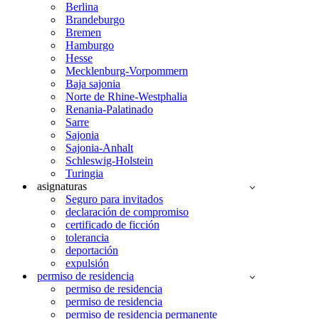
Berlina
Brandeburgo
Bremen
Hamburgo
Hesse
Mecklenburg-Vorpommern
Baja sajonia
Norte de Rhine-Westphalia
Renania-Palatinado
Sarre
Sajonia
Sajonia-Anhalt
Schleswig-Holstein
Turingia
asignaturas
Seguro para invitados
declaración de compromiso
certificado de ficción
tolerancia
deportación
expulsión
permiso de residencia
permiso de residencia
permiso de residencia
permiso de residencia permanente