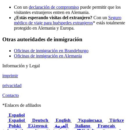
Con un
declaración de compromiso
puede permitir que los
visitantes extranjeros entren en Alemania.
¿Estás esperando visitas del extranjero?
Con un
Seguro
médico de viaje para huéspedes extranjeros
* estás totalmente
protegido en Alemania y Europa.
Otras autoridades de inmigración
Oficinas de inmigración en Brandeburgo
Oficinas de inmigración en Alemania
Información y Legal
imprimir
privacidad
Contacto
*Enlaces de afiliados
Español
Español
Deutsch
English
Українська
Türkçe
Polski
Ελληνικά
العربية
Italiano
Français