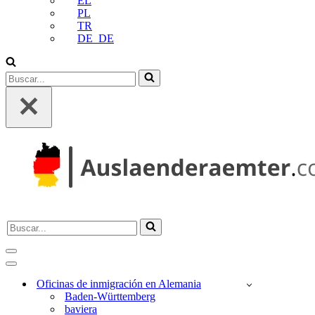
EL
PL
TR
DE_DE
Buscar...
Buscar...
Menú
de
Menú
Navegación
de
Oficinas de inmigración en Alemania
Navegación
Baden-Württemberg
baviera