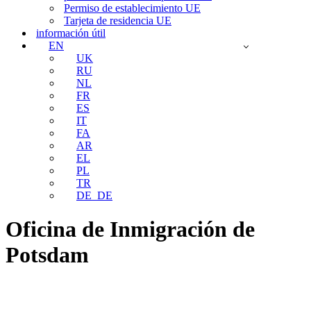
Permiso de establecimiento UE
Tarjeta de residencia UE
información útil
EN
UK
RU
NL
FR
ES
IT
FA
AR
EL
PL
TR
DE_DE
Oficina de Inmigración de
Potsdam