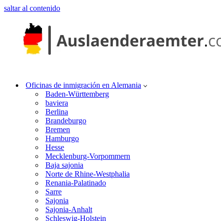
saltar al contenido
Oficinas de inmigración en Alemania
Baden-Württemberg
baviera
Berlina
Brandeburgo
Bremen
Hamburgo
Hesse
Mecklenburg-Vorpommern
Baja sajonia
Norte de Rhine-Westphalia
Renania-Palatinado
Sarre
Sajonia
Sajonia-Anhalt
Schleswig-Holstein