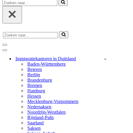
Zoeken
naar...
Zoeken
naar...
navigatie
menu
navigatie
menu
Immigratiekantoren in Duitsland
Baden-Württemberg
Beieren
Berlijn
Brandenburg
Bremen
Hamburg
Hessen
Mecklenburg-Vorpommern
Nedersaksen
Noordrijn-Westfalen
Rijnland-Palts
Saarland
Saksen