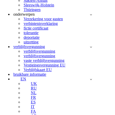
Saksen-Anhalt
Sleeswijk-Holstein
Thüringen
onderwerpen
Verzekering voor gasten
verbintenisverklaring
fictie certificaat
tolerantie
deportatie
uitzetting
verblijfsvergunning
verblijfsvergunning
verblijfsvergunning
vaste verblijfsvergunning
Vestigingsvergunning EU
Verblijfskaart EU
bruikbare informatie
EN
UK
RU
NL
FR
ES
IT
FA