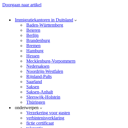
Doorgaan naar artikel
Immigratiekantoren in Duitsland
Baden-Württemberg
Beieren
Berlijn
Brandenburg
Bremen
Hamburg
Hessen
Mecklenburg-Vorpommern
Nedersaksen
Noordrijn-Westfalen
Rijnland-Palts
Saarland
Saksen
Saksen-Anhalt
Sleeswijk-Holstein
Thüringen
onderwerpen
Verzekering voor gasten
verbintenisverklaring
fictie certificaat