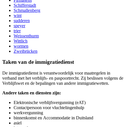
Pirmasens
Schifferstadt
Schmallenberg
wint
sudderen
speyer
trier
Weissenthurm
Wittlich
wormen
Zweibrücken
Taken van de immigratiedienst
De immigratiedienst is verantwoordelijk voor maatregelen in
verband met het verblijfs- en paspoortrecht. Zij beslissen volgens de
Verblijfswet en de bepalingen van andere immigratiewetten.
Andere taken en diensten zijn:
Elektronische verblijfsvergunning (eAT)
Contactpersoon voor vluchtelingenhulp
werkvergunning
binnenkomst
en
Accommodatie in Duitsland
asiel