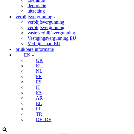
tolerantie
deportatie
uitzetting
verblijfsvergunning
verblijfsvergunning
verblijfsvergunning
vaste verblijfsvergunning
Vestigingsvergunning EU
Verblijfskaart EU
bruikbare informatie
EN
UK
RU
NL
FR
ES
IT
FA
AR
EL
PL
TR
DE_DE