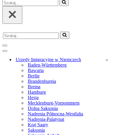
Szukaj...
Szukaj...
Menu
nawigacji
Menu
nawigacji
Urzędy Imigracyjne w Niemczech
Baden-Württemberg
Bawaria
Berlin
Brandenburgia
Brema
Hamburg
Hesja
Mecklenburg-Vorpommern
Dolna Saksonia
Nadrenia Północna-Westfalia
Nadrenia-Palatynat
Kraj Saary
Saksonia