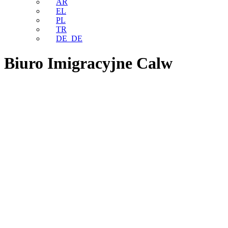
AR
EL
PL
TR
DE_DE
Biuro Imigracyjne Calw