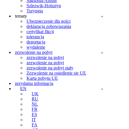
Saksonia-Anhalt
Szlezwik-Holsztyn
Turyngia
tematy
Ubezpieczenie dla gości
deklaracja zobowiązania
certyfikat fikcji
tolerancja
deportacja
wydalenie
zezwolenie na pobyt
zezwolenie na pobyt
zezwolenie na pobyt
zezwolenie na pobyt stały
Zezwolenie na osiedlenie się UE
Karta pobytu UE
przydatna informacja
EN
UK
RU
NL
FR
ES
IT
FA