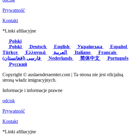
Prywatność
Kontakt
*Linki afiliacyjne
Polski
Polski
Deutsch
English
Українська
Español
Türkçe
Ελληνικά
العربية
Italiano
Français
(فارسی (افغانستان
Nederlands
简体中文
Português
Русский
Copyright © auslaenderaemter.com | Ta strona nie jest oficjalną
stroną władz imigracyjnych.
Informacje i informacje prawne
odcisk
Prywatność
Kontakt
*Linki afiliacyjne