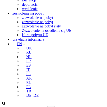
tolerancja
deportacja
wydalenie
zezwolenie na pobyt
zezwolenie na pobyt
zezwolenie na pobyt
zezwolenie na pobyt stały
Zezwolenie na osiedlenie się UE
Karta pobytu UE
przydatna informacja
EN
UK
RU
NL
FR
ES
IT
FA
AR
EL
PL
TR
DE_DE