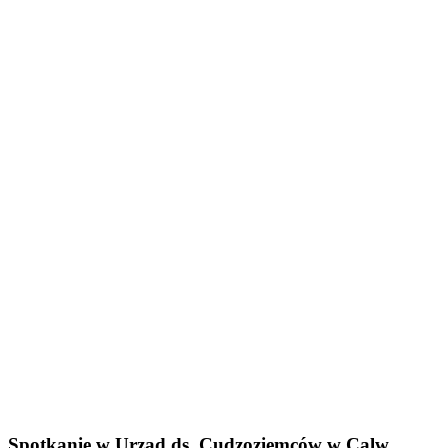
Spotkanie w
Urząd ds. Cudzoziemców
w Calw