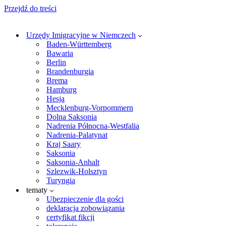
Przejdź do treści
Urzędy Imigracyjne w Niemczech
Baden-Württemberg
Bawaria
Berlin
Brandenburgia
Brema
Hamburg
Hesja
Mecklenburg-Vorpommern
Dolna Saksonia
Nadrenia Północna-Westfalia
Nadrenia-Palatynat
Kraj Saary
Saksonia
Saksonia-Anhalt
Szlezwik-Holsztyn
Turyngia
tematy
Ubezpieczenie dla gości
deklaracja zobowiązania
certyfikat fikcji