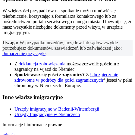
W większości przypadków na spotkanie można umówić się
telefonicznie, korzystając z formularza kontaktowego lub za
pośrednictwem portalu serwisowego danego miasta. Upewnij się, że
masz wszystkie niezbędne dokumenty przed wizytą w urzędzie
imigracyjnym.
Uwaga:
W przypadku urzędów, urzędów lub sądów zwykle
potrzebujesz dokumentów, zaświadczeń lub zaświadczeń jako:
tłumaczenie przysięgłe
.
Z
deklaracja zobowiązania
możesz zezwolić gościom z
zagranicy na wjazd do Niemiec.
Spodziewasz się gości z zagranicy?
Z
Ubezpieczenie
zdrowotne w podróży dla gości zagranicznych
* jesteś w pełni
chroniony w Niemczech i Europie.
Inne władze imigracyjne
Urzędy imigracyjne w Badenii-Wirtembergii
Urzędy Imigracyjne w Niemczech
Informacje i informacje prawne
odcisk