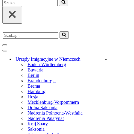
Szukaj...
Szukaj...
Menu
nawigacji
Menu
nawigacji
Urzędy Imigracyjne w Niemczech
Baden-Württemberg
Bawaria
Berlin
Brandenburgia
Brema
Hamburg
Hesja
Mecklenburg-Vorpommern
Dolna Saksonia
Nadrenia Północna-Westfalia
Nadrenia-Palatynat
Kraj Saary
Saksonia