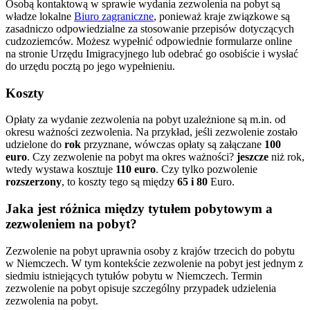
Osobą kontaktową w sprawie wydania zezwolenia na pobyt są
władze lokalne
Biuro zagraniczne
, ponieważ kraje związkowe są
zasadniczo odpowiedzialne za stosowanie przepisów dotyczących
cudzoziemców. Możesz wypełnić odpowiednie formularze online
na stronie Urzędu Imigracyjnego lub odebrać go osobiście i wysłać
do urzędu pocztą po jego wypełnieniu.
Koszty
Opłaty za wydanie zezwolenia na pobyt uzależnione są m.in. od
okresu ważności zezwolenia. Na przykład, jeśli zezwolenie zostało
udzielone do
rok
przyznane, wówczas opłaty są załączane
100
euro
. Czy zezwolenie na pobyt ma okres ważności?
jeszcze
niż rok,
wtedy wystawa kosztuje
110 euro
. Czy tylko pozwolenie
rozszerzony
, to koszty tego są między
65 i 80
Euro.
Jaka jest różnica między tytułem pobytowym a
zezwoleniem na pobyt?
Zezwolenie na pobyt uprawnia osoby z krajów trzecich do pobytu
w Niemczech. W tym kontekście zezwolenie na pobyt jest jednym z
siedmiu istniejących tytułów pobytu w Niemczech. Termin
zezwolenie na pobyt opisuje szczególny przypadek udzielenia
zezwolenia na pobyt.