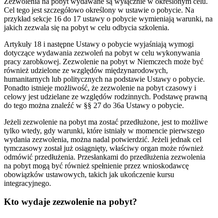
Zezwolenia na pobyt wydawane są wyłącznie w określonym celu.
Cel tego jest szczegółowo określony w ustawie o pobycie. Na
przykład sekcje 16 do 17 ustawy o pobycie wymieniają warunki, na
jakich zezwala się na pobyt w celu odbycia szkolenia.
Artykuły 18 i następne Ustawy o pobycie wyjaśniają wymogi
dotyczące wydawania zezwoleń na pobyt w celu wykonywania
pracy zarobkowej. Zezwolenie na pobyt w Niemczech może być
również udzielone ze względów międzynarodowych,
humanitarnych lub politycznych na podstawie Ustawy o pobycie.
Ponadto istnieje możliwość, że zezwolenie na pobyt czasowy i
celowy jest udzielane ze względów rodzinnych. Podstawę prawną
do tego można znaleźć w §§ 27 do 36a Ustawy o pobycie.
Jeżeli zezwolenie na pobyt ma zostać przedłużone, jest to możliwe
tylko wtedy, gdy warunki, które istniały w momencie pierwszego
wydania zezwolenia, można nadal potwierdzić. Jeżeli jednak cel
tymczasowy został już osiągnięty, właściwy organ może również
odmówić przedłużenia. Przesłankami do przedłużenia zezwolenia
na pobyt mogą być również spełnienie przez wnioskodawcę
obowiązków ustawowych, takich jak ukończenie kursu
integracyjnego.
Kto wydaje zezwolenie na pobyt?