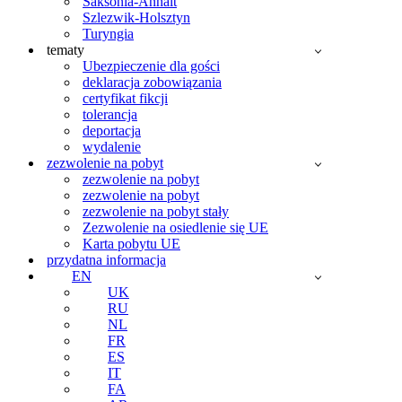
Saksonia-Anhalt
Szlezwik-Holsztyn
Turyngia
tematy
Ubezpieczenie dla gości
deklaracja zobowiązania
certyfikat fikcji
tolerancja
deportacja
wydalenie
zezwolenie na pobyt
zezwolenie na pobyt
zezwolenie na pobyt
zezwolenie na pobyt stały
Zezwolenie na osiedlenie się UE
Karta pobytu UE
przydatna informacja
EN
UK
RU
NL
FR
ES
IT
FA