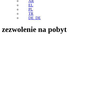
AR
EL
PL
TR
DE_DE
zezwolenie na pobyt