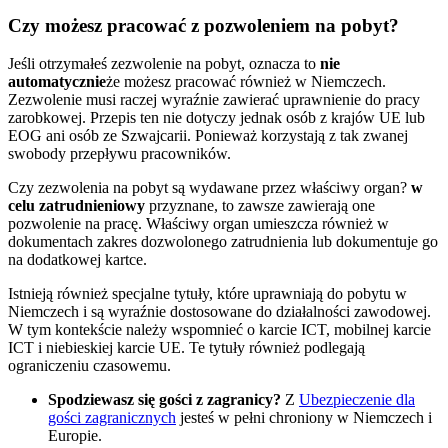
Czy możesz pracować z pozwoleniem na pobyt?
Jeśli otrzymałeś zezwolenie na pobyt, oznacza to
nie
automatycznie
że możesz pracować również w Niemczech.
Zezwolenie musi raczej wyraźnie zawierać uprawnienie do pracy
zarobkowej. Przepis ten nie dotyczy jednak osób z krajów UE lub
EOG ani osób ze Szwajcarii. Ponieważ korzystają z tak zwanej
swobody przepływu pracowników.
Czy zezwolenia na pobyt są wydawane przez właściwy organ?
w
celu
zatrudnieniowy
przyznane, to zawsze zawierają one
pozwolenie na pracę. Właściwy organ umieszcza również w
dokumentach zakres dozwolonego zatrudnienia lub dokumentuje go
na dodatkowej kartce.
Istnieją również specjalne tytuły, które uprawniają do pobytu w
Niemczech i są wyraźnie dostosowane do działalności zawodowej.
W tym kontekście należy wspomnieć o karcie ICT, mobilnej karcie
ICT i niebieskiej karcie UE. Te tytuły również podlegają
ograniczeniu czasowemu.
Spodziewasz się gości z zagranicy?
Z
Ubezpieczenie dla
gości zagranicznych
jesteś w pełni chroniony w Niemczech i
Europie.