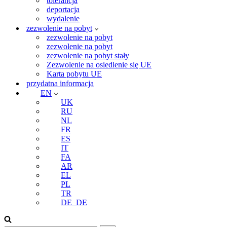
tolerancja
deportacja
wydalenie
zezwolenie na pobyt
zezwolenie na pobyt
zezwolenie na pobyt
zezwolenie na pobyt stały
Zezwolenie na osiedlenie się UE
Karta pobytu UE
przydatna informacja
EN
UK
RU
NL
FR
ES
IT
FA
AR
EL
PL
TR
DE_DE