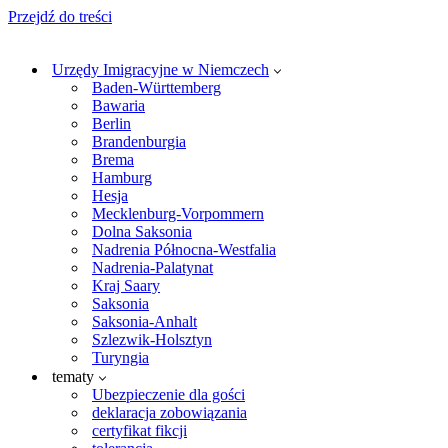
Przejdź do treści
Urzędy Imigracyjne w Niemczech
Baden-Württemberg
Bawaria
Berlin
Brandenburgia
Brema
Hamburg
Hesja
Mecklenburg-Vorpommern
Dolna Saksonia
Nadrenia Północna-Westfalia
Nadrenia-Palatynat
Kraj Saary
Saksonia
Saksonia-Anhalt
Szlezwik-Holsztyn
Turyngia
tematy
Ubezpieczenie dla gości
deklaracja zobowiązania
certyfikat fikcji