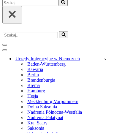
Szukaj...
Szukaj...
Menu
nawigacji
Menu
nawigacji
Urzędy Imigracyjne w Niemczech
Baden-Württemberg
Bawaria
Berlin
Brandenburgia
Brema
Hamburg
Hesja
Mecklenburg-Vorpommern
Dolna Saksonia
Nadrenia Północna-Westfalia
Nadrenia-Palatynat
Kraj Saary
Saksonia