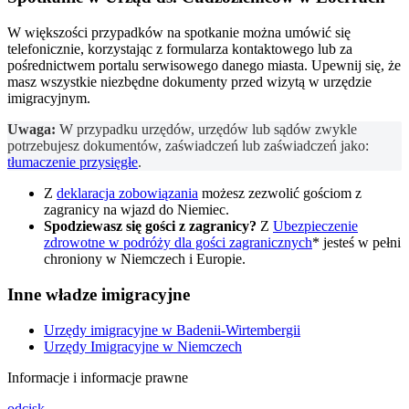
W większości przypadków na spotkanie można umówić się
telefonicznie, korzystając z formularza kontaktowego lub za
pośrednictwem portalu serwisowego danego miasta. Upewnij się, że
masz wszystkie niezbędne dokumenty przed wizytą w urzędzie
imigracyjnym.
Uwaga:
W przypadku urzędów, urzędów lub sądów zwykle
potrzebujesz dokumentów, zaświadczeń lub zaświadczeń jako:
tłumaczenie przysięgłe
.
Z
deklaracja zobowiązania
możesz zezwolić gościom z
zagranicy na wjazd do Niemiec.
Spodziewasz się gości z zagranicy?
Z
Ubezpieczenie
zdrowotne w podróży dla gości zagranicznych
* jesteś w pełni
chroniony w Niemczech i Europie.
Inne władze imigracyjne
Urzędy imigracyjne w Badenii-Wirtembergii
Urzędy Imigracyjne w Niemczech
Informacje i informacje prawne
odcisk