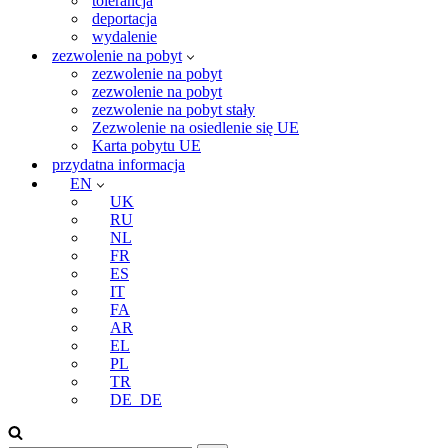
tolerancja
deportacja
wydalenie
zezwolenie na pobyt
zezwolenie na pobyt
zezwolenie na pobyt
zezwolenie na pobyt stały
Zezwolenie na osiedlenie się UE
Karta pobytu UE
przydatna informacja
EN
UK
RU
NL
FR
ES
IT
FA
AR
EL
PL
TR
DE_DE