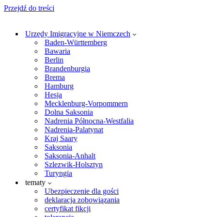
Przejdź do treści
Urzędy Imigracyjne w Niemczech
Baden-Württemberg
Bawaria
Berlin
Brandenburgia
Brema
Hamburg
Hesja
Mecklenburg-Vorpommern
Dolna Saksonia
Nadrenia Północna-Westfalia
Nadrenia-Palatynat
Kraj Saary
Saksonia
Saksonia-Anhalt
Szlezwik-Holsztyn
Turyngia
tematy
Ubezpieczenie dla gości
deklaracja zobowiązania
certyfikat fikcji