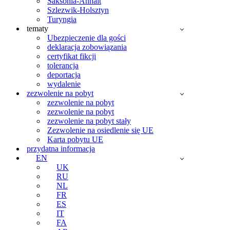
Saksonia-Anhalt
Szlezwik-Holsztyn
Turyngia
tematy
Ubezpieczenie dla gości
deklaracja zobowiązania
certyfikat fikcji
tolerancja
deportacja
wydalenie
zezwolenie na pobyt
zezwolenie na pobyt
zezwolenie na pobyt
zezwolenie na pobyt stały
Zezwolenie na osiedlenie się UE
Karta pobytu UE
przydatna informacja
EN
UK
RU
NL
FR
ES
IT
FA