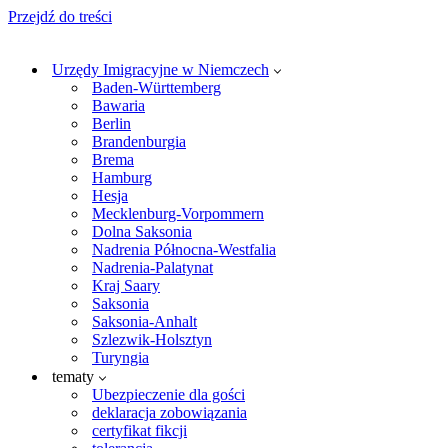
Przejdź do treści
Urzędy Imigracyjne w Niemczech
Baden-Württemberg
Bawaria
Berlin
Brandenburgia
Brema
Hamburg
Hesja
Mecklenburg-Vorpommern
Dolna Saksonia
Nadrenia Północna-Westfalia
Nadrenia-Palatynat
Kraj Saary
Saksonia
Saksonia-Anhalt
Szlezwik-Holsztyn
Turyngia
tematy
Ubezpieczenie dla gości
deklaracja zobowiązania
certyfikat fikcji