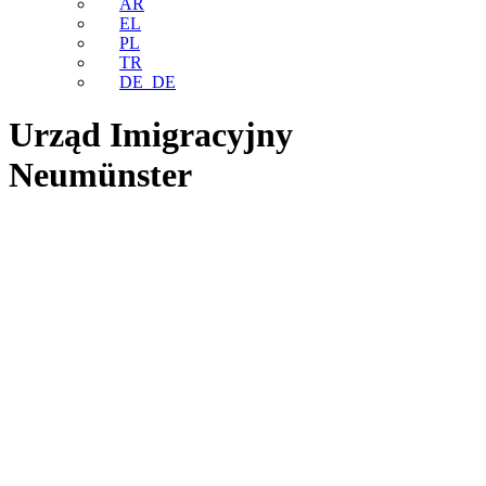
AR
EL
PL
TR
DE_DE
Urząd Imigracyjny
Neumünster