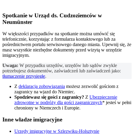
Spotkanie w
Urząd ds. Cudzoziemców
w
Neumünster
W większości przypadków na spotkanie można umówić się
telefonicznie, korzystając z formularza kontaktowego lub za
pośrednictwem portalu serwisowego danego miasta. Upewnij się, że
masz wszystkie niezbędne dokumenty przed wizytą w urzędzie
imigracyjnym.
Uwaga:
W przypadku urzędów, urzędów lub sądów zwykle
potrzebujesz dokumentów, zaświadczeń lub zaświadczeń jako:
tłumaczenie przysięgłe
.
Z
deklaracja zobowiązania
możesz zezwolić gościom z
zagranicy na wjazd do Niemiec.
Spodziewasz się gości z zagranicy?
Z
Ubezpieczenie
zdrowotne w podróży dla gości zagranicznych
* jesteś w pełni
chroniony w Niemczech i Europie.
Inne władze imigracyjne
Urzędy imigracyjne w Szlezwiku-Holsztynie