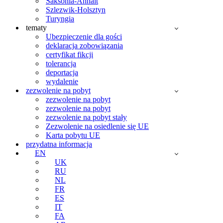
Saksonia-Anhalt
Szlezwik-Holsztyn
Turyngia
tematy
Ubezpieczenie dla gości
deklaracja zobowiązania
certyfikat fikcji
tolerancja
deportacja
wydalenie
zezwolenie na pobyt
zezwolenie na pobyt
zezwolenie na pobyt
zezwolenie na pobyt stały
Zezwolenie na osiedlenie się UE
Karta pobytu UE
przydatna informacja
EN
UK
RU
NL
FR
ES
IT
FA