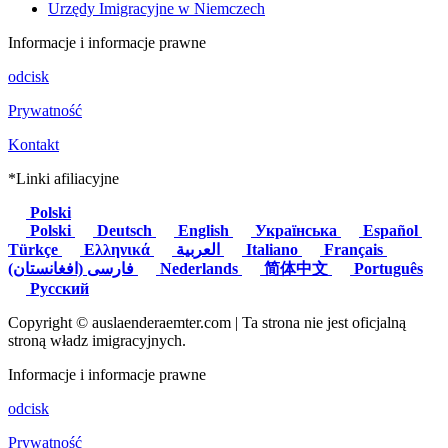
Urzędy Imigracyjne w Niemczech
Informacje i informacje prawne
odcisk
Prywatność
Kontakt
*Linki afiliacyjne
Polski
Polski
Deutsch
English
Українська
Español
Türkçe
Ελληνικά
العربية
Italiano
Français
(فارسی (افغانستان
Nederlands
简体中文
Português
Русский
Copyright © auslaenderaemter.com | Ta strona nie jest oficjalną
stroną władz imigracyjnych.
Informacje i informacje prawne
odcisk
Prywatność