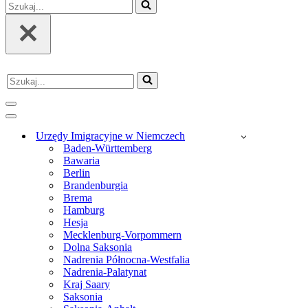
Szukaj...
Szukaj...
Menu
nawigacji
Menu
nawigacji
Urzędy Imigracyjne w Niemczech
Baden-Württemberg
Bawaria
Berlin
Brandenburgia
Brema
Hamburg
Hesja
Mecklenburg-Vorpommern
Dolna Saksonia
Nadrenia Północna-Westfalia
Nadrenia-Palatynat
Kraj Saary
Saksonia