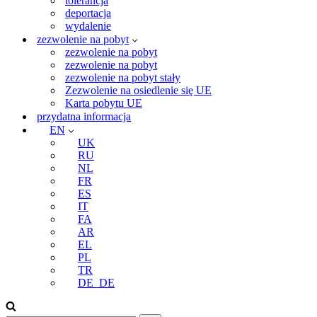
tolerancja
deportacja
wydalenie
zezwolenie na pobyt
zezwolenie na pobyt
zezwolenie na pobyt
zezwolenie na pobyt stały
Zezwolenie na osiedlenie się UE
Karta pobytu UE
przydatna informacja
EN
UK
RU
NL
FR
ES
IT
FA
AR
EL
PL
TR
DE_DE