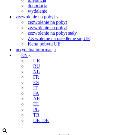
tolerancja
deportacja
wydalenie
zezwolenie na pobyt
zezwolenie na pobyt
zezwolenie na pobyt
zezwolenie na pobyt stały
Zezwolenie na osiedlenie się UE
Karta pobytu UE
przydatna informacja
EN
UK
RU
NL
FR
ES
IT
FA
AR
EL
PL
TR
DE_DE