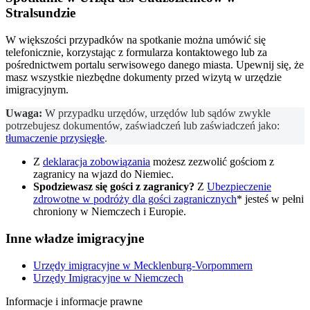
Stralsundzie
W większości przypadków na spotkanie można umówić się
telefonicznie, korzystając z formularza kontaktowego lub za
pośrednictwem portalu serwisowego danego miasta. Upewnij się, że
masz wszystkie niezbędne dokumenty przed wizytą w urzędzie
imigracyjnym.
Uwaga:
W przypadku urzędów, urzędów lub sądów zwykle
potrzebujesz dokumentów, zaświadczeń lub zaświadczeń jako:
tłumaczenie przysięgłe
.
Z
deklaracja zobowiązania
możesz zezwolić gościom z
zagranicy na wjazd do Niemiec.
Spodziewasz się gości z zagranicy?
Z
Ubezpieczenie
zdrowotne w podróży dla gości zagranicznych
* jesteś w pełni
chroniony w Niemczech i Europie.
Inne władze imigracyjne
Urzędy imigracyjne w Mecklenburg-Vorpommern
Urzędy Imigracyjne w Niemczech
Informacje i informacje prawne