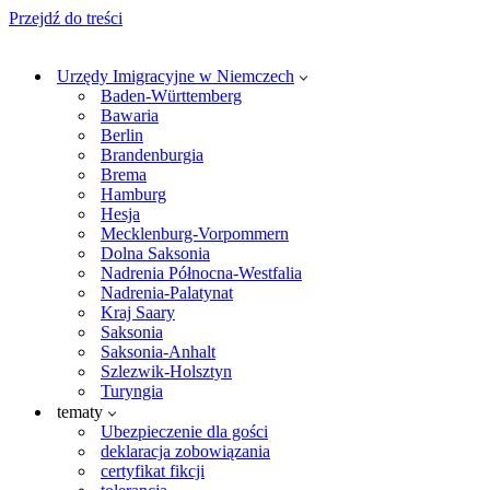
Przejdź do treści
Urzędy Imigracyjne w Niemczech
Baden-Württemberg
Bawaria
Berlin
Brandenburgia
Brema
Hamburg
Hesja
Mecklenburg-Vorpommern
Dolna Saksonia
Nadrenia Północna-Westfalia
Nadrenia-Palatynat
Kraj Saary
Saksonia
Saksonia-Anhalt
Szlezwik-Holsztyn
Turyngia
tematy
Ubezpieczenie dla gości
deklaracja zobowiązania
certyfikat fikcji