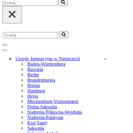
Szukaj...
Szukaj...
Menu
nawigacji
Menu
nawigacji
Urzędy Imigracyjne w Niemczech
Baden-Württemberg
Bawaria
Berlin
Brandenburgia
Brema
Hamburg
Hesja
Mecklenburg-Vorpommern
Dolna Saksonia
Nadrenia Północna-Westfalia
Nadrenia-Palatynat
Kraj Saary
Saksonia