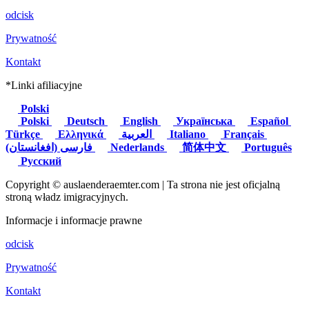
odcisk
Prywatność
Kontakt
*Linki afiliacyjne
Polski
Polski
Deutsch
English
Українська
Español
Türkçe
Ελληνικά
العربية
Italiano
Français
(فارسی (افغانستان
Nederlands
简体中文
Português
Русский
Copyright © auslaenderaemter.com | Ta strona nie jest oficjalną
stroną władz imigracyjnych.
Informacje i informacje prawne
odcisk
Prywatność
Kontakt