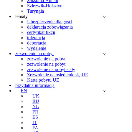
Saksonia-Anhalt
Szlezwik-Holsztyn
Turyngia
tematy
Ubezpieczenie dla gości
deklaracja zobowiązania
certyfikat fikcji
tolerancja
deportacja
wydalenie
zezwolenie na pobyt
zezwolenie na pobyt
zezwolenie na pobyt
zezwolenie na pobyt stały
Zezwolenie na osiedlenie się UE
Karta pobytu UE
przydatna informacja
EN
UK
RU
NL
FR
ES
IT
FA