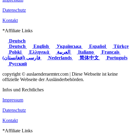
Datenschutz
Kontakt
*Affiliate Links
Deutsch
Deutsch
English
Українська
Español
Türkçe
Polski
Ελληνικά
العربية
Italiano
Français
(فارسی (افغانستان
Nederlands
简体中文
Português
Русский
copyright © auslaenderaemter.com | Diese Webseite ist keine
offizielle Webseite der Ausländerbehörden.
Infos und Rechtliches
Impressum
Datenschutz
Kontakt
*Affiliate Links