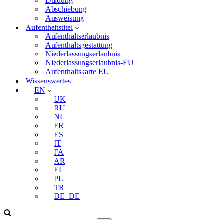
Duldung
Abschiebung
Ausweisung
Aufenthaltstitel
Aufenthaltserlaubnis
Aufenthaltsgestattung
Niederlassungserlaubnis
Niederlassungserlaubnis-EU
Aufenthaltskarte EU
Wissenswertes
EN
UK
RU
NL
FR
ES
IT
FA
AR
EL
PL
TR
DE_DE