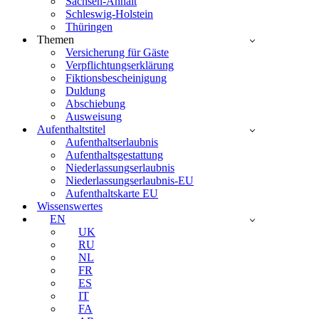
Sachsen-Anhalt
Schleswig-Holstein
Thüringen
Themen
Versicherung für Gäste
Verpflichtungserklärung
Fiktionsbescheinigung
Duldung
Abschiebung
Ausweisung
Aufenthaltstitel
Aufenthaltserlaubnis
Aufenthaltsgestattung
Niederlassungserlaubnis
Niederlassungserlaubnis-EU
Aufenthaltskarte EU
Wissenswertes
EN
UK
RU
NL
FR
ES
IT
FA