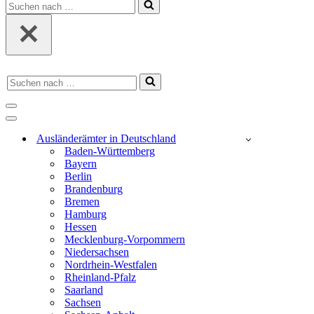
Suchen
nach …
Suchen
nach …
Navigations-
Menü
Navigations-
Menü
Ausländerämter in Deutschland
Baden-Württemberg
Bayern
Berlin
Brandenburg
Bremen
Hamburg
Hessen
Mecklenburg-Vorpommern
Niedersachsen
Nordrhein-Westfalen
Rheinland-Pfalz
Saarland
Sachsen