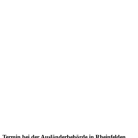
Termin bei der
Ausländerbehörde
in Rheinfelden