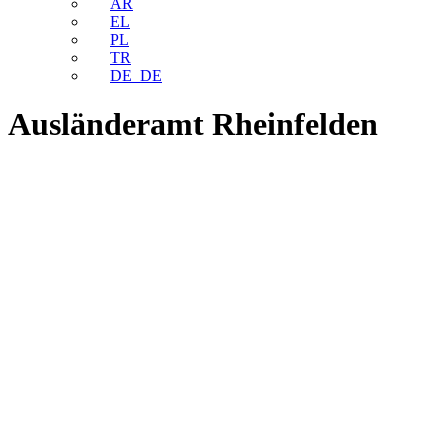
AR
EL
PL
TR
DE_DE
Ausländeramt Rheinfelden