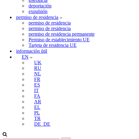
tolerancia
deportación
expulsión
permiso de residencia
permiso de residencia
permiso de residencia
permiso de residencia permanente
Permiso de establecimiento UE
Tarjeta de residencia UE
información útil
EN
UK
RU
NL
FR
ES
IT
FA
AR
EL
PL
TR
DE_DE