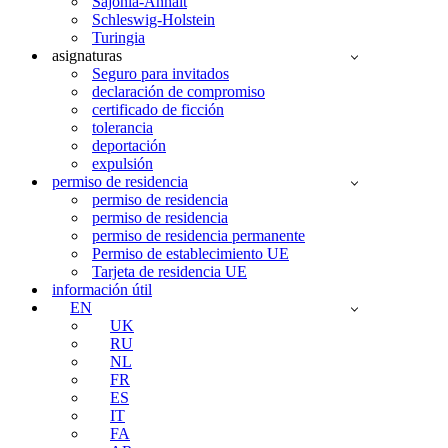
Sajonia-Anhalt
Schleswig-Holstein
Turingia
asignaturas
Seguro para invitados
declaración de compromiso
certificado de ficción
tolerancia
deportación
expulsión
permiso de residencia
permiso de residencia
permiso de residencia
permiso de residencia permanente
Permiso de establecimiento UE
Tarjeta de residencia UE
información útil
EN
UK
RU
NL
FR
ES
IT
FA