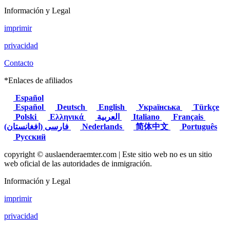
Información y Legal
imprimir
privacidad
Contacto
*Enlaces de afiliados
Español
Español
Deutsch
English
Українська
Türkçe
Polski
Ελληνικά
العربية
Italiano
Français
(فارسی (افغانستان
Nederlands
简体中文
Português
Русский
copyright © auslaenderaemter.com | Este sitio web no es un sitio
web oficial de las autoridades de inmigración.
Información y Legal
imprimir
privacidad