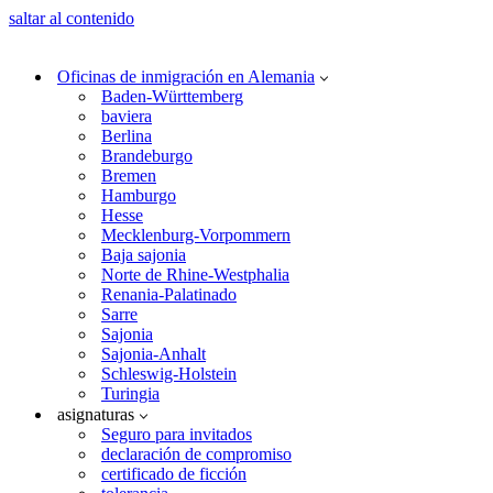
saltar al contenido
Oficinas de inmigración en Alemania
Baden-Württemberg
baviera
Berlina
Brandeburgo
Bremen
Hamburgo
Hesse
Mecklenburg-Vorpommern
Baja sajonia
Norte de Rhine-Westphalia
Renania-Palatinado
Sarre
Sajonia
Sajonia-Anhalt
Schleswig-Holstein
Turingia
asignaturas
Seguro para invitados
declaración de compromiso
certificado de ficción