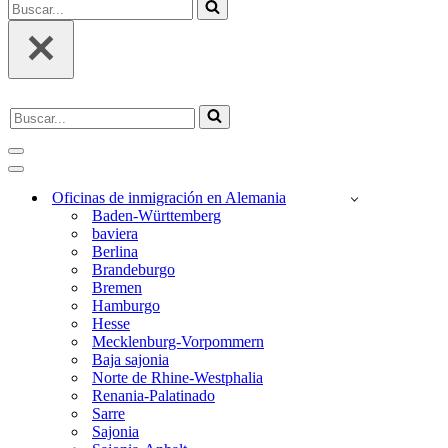
Buscar...
Buscar...
Menú
de
Menú
Navegación
de
Oficinas de inmigración en Alemania
Navegación
Baden-Württemberg
baviera
Berlina
Brandeburgo
Bremen
Hamburgo
Hesse
Mecklenburg-Vorpommern
Baja sajonia
Norte de Rhine-Westphalia
Renania-Palatinado
Sarre
Sajonia